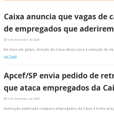
Caixa anuncia que vagas de c
de empregados que aderirem 
3 de dezembro de 2020
Em mais um golpe, direção da Caixa deixa clara a intenção de 
Ler Tudo
Apcef/SP envia pedido de ret
que ataca empregados da Ca
3 de dezembro de 2020
Ilustração publicada compara empregados da Caixa à bicho-pre