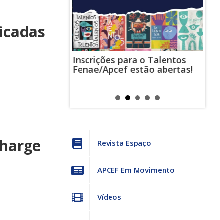
ficadas
Inscrições para o Talentos
stas usam
Cha
Fenae/Apcef estão abertas!
-mail para
ind
s mensagens
man
os judiciais
can
charge
Revista Espaço
APCEF Em Movimento
Vídeos