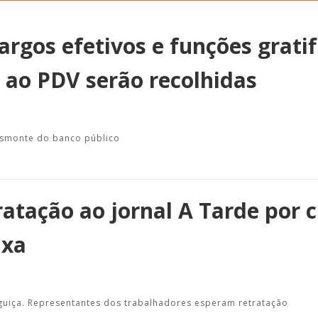
argos efetivos e funções grati
ao PDV serão recolhidas
Alerta: golpi
Aproveite a parceria da Apcef
WhatsApp e e
com o Sesi e invista em saúde
enviar falsa
e momentos de lazer!
sobre process
desmonte do banco público
ratação ao jornal A Tarde por 
ixa
guiça. Representantes dos trabalhadores esperam retratação