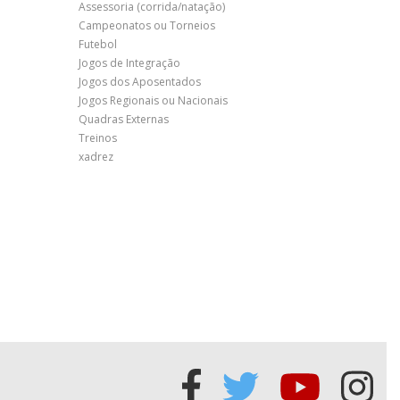
Assessoria (corrida/natação)
Campeonatos ou Torneios
Futebol
Jogos de Integração
Jogos dos Aposentados
Jogos Regionais ou Nacionais
Quadras Externas
Treinos
xadrez
Acessar
Acessar
Acessa
Ace