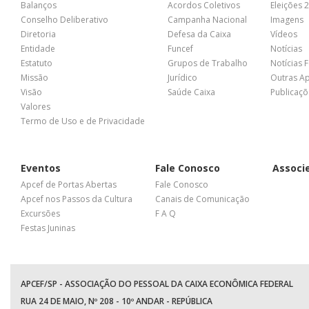
Balanços
Acordos Coletivos
Eleições 
Conselho Deliberativo
Campanha Nacional
Imagens
Diretoria
Defesa da Caixa
Vídeos
Entidade
Funcef
Notícias
Estatuto
Grupos de Trabalho
Notícias 
Missão
Jurídico
Outras A
Visão
Saúde Caixa
Publicaçõ
Valores
Termo de Uso e de Privacidade
Eventos
Fale Conosco
Associ
Apcef de Portas Abertas
Fale Conosco
Apcef nos Passos da Cultura
Canais de Comunicação
Excursões
F A Q
Festas Juninas
APCEF/SP - ASSOCIAÇÃO DO PESSOAL DA CAIXA ECONÔMICA FEDERAL
RUA 24 DE MAIO, Nº 208 - 10º ANDAR - REPÚBLICA