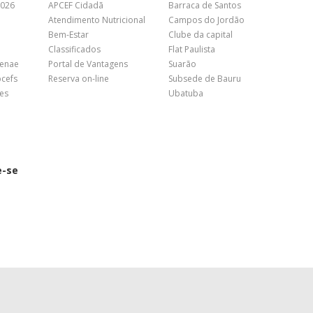
2026
APCEF Cidadã
Barraca de Santos
Atendimento Nutricional
Campos do Jordão
Bem-Estar
Clube da capital
Classificados
Flat Paulista
Fenae
Portal de Vantagens
Suarão
pcefs
Reserva on-line
Subsede de Bauru
es
Ubatuba
e-se