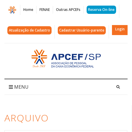
Página
Home
FENAE
Outras APCEFs
Reserva On-line
Arquivos
assédio
Login
Atualização de Cadastro
Cadastrar Usuário-parente
|
APCEF/SP
Acessar
página
inicial
MENU
ARQUIVO