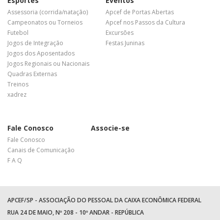
Esportes
Eventos
Assessoria (corrida/natação)
Apcef de Portas Abertas
Campeonatos ou Torneios
Apcef nos Passos da Cultura
Futebol
Excursões
Jogos de Integração
Festas Juninas
Jogos dos Aposentados
Jogos Regionais ou Nacionais
Quadras Externas
Treinos
xadrez
Fale Conosco
Associe-se
Fale Conosco
Canais de Comunicação
F A Q
APCEF/SP - ASSOCIAÇÃO DO PESSOAL DA CAIXA ECONÔMICA FEDERAL
RUA 24 DE MAIO, Nº 208 - 10º ANDAR - REPÚBLICA