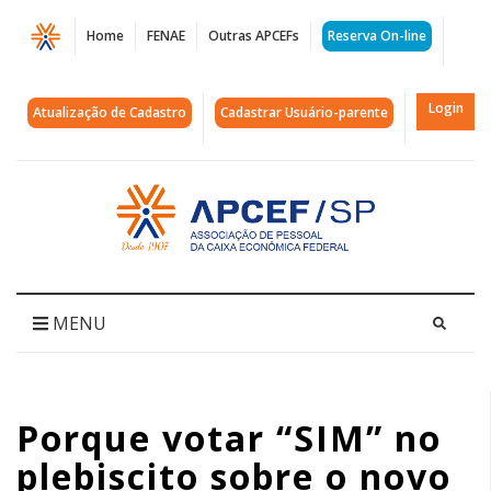
Página
Home
FENAE
Outras APCEFs
Reserva On-line
Porque
votar
Login
Atualização de Cadastro
Cadastrar Usuário-parente
"SIM"
no
Acessar
página
plebiscito
inicial
sobre
o
MENU
novo
plano
Porque votar “SIM” no
de
plebiscito sobre o novo
benefícios