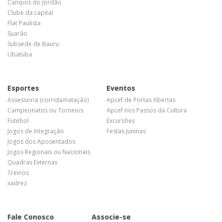
Campos do Jordão
Clube da capital
Flat Paulista
Suarão
Subsede de Bauru
Ubatuba
Esportes
Eventos
Assessoria (corrida/natação)
Apcef de Portas Abertas
Campeonatos ou Torneios
Apcef nos Passos da Cultura
Futebol
Excursões
Jogos de Integração
Festas Juninas
Jogos dos Aposentados
Jogos Regionais ou Nacionais
Quadras Externas
Treinos
xadrez
Fale Conosco
Associe-se