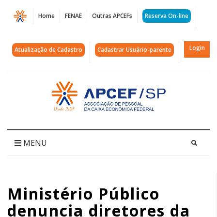
Página
Home
FENAE
Outras APCEFs
Reserva On-line
Ministério
Público
Login
Atualização de Cadastro
Cadastrar Usuário-parente
denuncia
diretores
Acessar
página
da
inicial
Caixa
em
MENU
caso
GTech
Ministério Público
|
denuncia diretores da
APCEF/SP