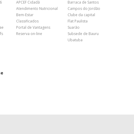
26
APCEF Cidadã
Barraca de Santos
Atendimento Nutricional
Campos do Jordão
Bem-Estar
Clube da capital
Classificados
Flat Paulista
nae
Portal de Vantagens
Suarão
fs
Reserva on-line
Subsede de Bauru
Ubatuba
se