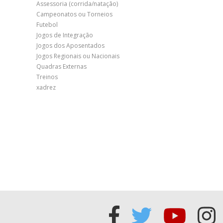
Assessoria (corrida/natação)
Campeonatos ou Torneios
Futebol
Jogos de Integração
Jogos dos Aposentados
Jogos Regionais ou Nacionais
Quadras Externas
Treinos
xadrez
Acessar
Acessar
Acess
Ac