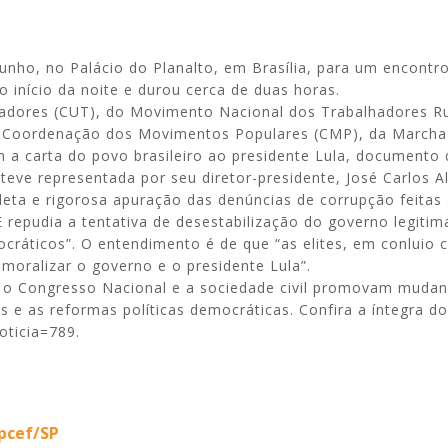
unho, no Palácio do Planalto, em Brasília, para um encontr
no início da noite e durou cerca de duas horas.
lhadores (CUT), do Movimento Nacional dos Trabalhadores R
Alerta: golpi
Aproveite a parceria da Apcef
da Coordenação dos Movimentos Populares (CMP), da Marcha
WhatsApp e e
com o Sesi e invista em saúde
 a carta do povo brasileiro ao presidente Lula, documento 
enviar falsa
e momentos de lazer!
sobre process
steve representada por seu diretor-presidente, José Carlos A
ta e rigorosa apuração das denúncias de corrupção feitas
 repudia a tentativa de desestabilização do governo legiti
ocráticos”. O entendimento é de que “as elites, em conluio
oralizar o governo e o presidente Lula”.
la, o Congresso Nacional e a sociedade civil promovam muda
ais e as reformas políticas democráticas. Confira a íntegra 
oticia=789.
Apcef/SP