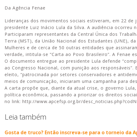
Da Agência Fenae
Lideranças dos movimentos sociais estiveram, em 22 de j
presidente Luiz Inácio Lula da Silva. A audiência ocorreu 
Participaram representantes da Central Única dos Traba
Terra (MST), da União Nacional dos Estudantes (UNE), 
Mulheres e de cerca de 50 outras entidades que assinaram
verdade, intitula-se “Carta ao Povo Brasileiro”. A Fenae e
O documento entregue ao presidente Lula defende “comple
ao Congresso Nacional, com punição aos responsáveis”. E
eleito, “patrocinada por setores conservadores e antidem
meios de comunicação, iniciaram uma campanha para desm
A carta propõe que, diante da atual crise, o governo Lu
política econômica, passando a priorizar os direitos soci
no link: http://www.apcefsp.org.br/desc_noticias.php?codN
Leia também
Gosta de truco? Então inscreva-se para o torneio da 