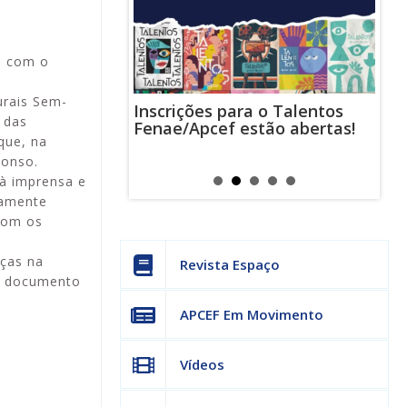
o com o
urais Sem-
Inscrições para o Talentos
stas usam
Cha
 das
Fenae/Apcef estão abertas!
-mail para
ind
que, na
s mensagens
man
os judiciais
can
lonso.
 à imprensa e
mamente
 com os
nças na
Revista Espaço
do documento
APCEF Em Movimento
Vídeos