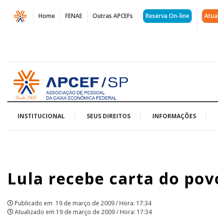
Página
Home
FENAE
Outras APCEFs
Reserva On-line
Atua
Lula
recebe
carta
Acessar
do
página
inicial
povo
brasileiro
INSTITUCIONAL
SEUS DIREITOS
INFORMAÇÕES
|
APCEF/SP
Lula recebe carta do povo
Publicado em
19 de março de 2009 / Hora: 17:34
Atualizado em
19 de março de 2009 / Hora: 17:34