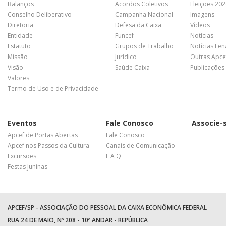
Balanços
Acordos Coletivos
Eleições 20
Conselho Deliberativo
Campanha Nacional
Imagens
Diretoria
Defesa da Caixa
Vídeos
Entidade
Funcef
Notícias
Estatuto
Grupos de Trabalho
Notícias Fe
Missão
Jurídico
Outras Apce
Visão
Saúde Caixa
Publicações
Valores
Termo de Uso e de Privacidade
Eventos
Fale Conosco
Associe-
Apcef de Portas Abertas
Fale Conosco
Apcef nos Passos da Cultura
Canais de Comunicação
Excursões
F A Q
Festas Juninas
APCEF/SP - ASSOCIAÇÃO DO PESSOAL DA CAIXA ECONÔMICA FEDERAL
RUA 24 DE MAIO, Nº 208 - 10º ANDAR - REPÚBLICA