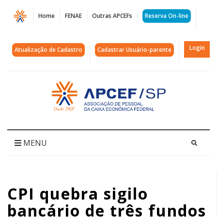
Página
Home
FENAE
Outras APCEFs
Reserva On-line
CPI
quebra
Login
Atualização de Cadastro
Cadastrar Usuário-parente
sigilo
bancário
Acessar
página
de
inicial
três
fundos
MENU
de
pensão
CPI quebra sigilo
|
bancário de três fundos
APCEF/SP