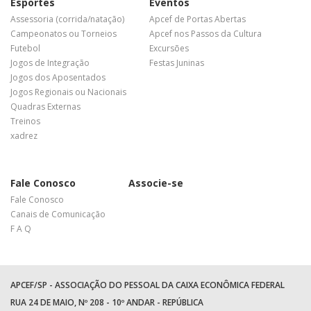
Esportes
Eventos
Assessoria (corrida/natação)
Apcef de Portas Abertas
Campeonatos ou Torneios
Apcef nos Passos da Cultura
Futebol
Excursões
Jogos de Integração
Festas Juninas
Jogos dos Aposentados
Jogos Regionais ou Nacionais
Quadras Externas
Treinos
xadrez
Fale Conosco
Associe-se
Fale Conosco
Canais de Comunicação
F A Q
APCEF/SP - ASSOCIAÇÃO DO PESSOAL DA CAIXA ECONÔMICA FEDERAL
RUA 24 DE MAIO, Nº 208 - 10º ANDAR - REPÚBLICA