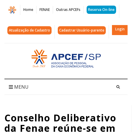
Página
Home
FENAE
Outras APCEFs
Reserva On-line
Conselho
Deliberativo
Login
Atualização de Cadastro
Cadastrar Usuário-parente
da
Fenae
Acessar
página
reúne-
inicial
se
em
MENU
Brasília
|
Conselho Deliberativo
APCEF/SP
da Fenae reúne-se em