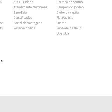
26
APCEF Cidadã
Barraca de Santos
Atendimento Nutricional
Campos do Jordão
Bem-Estar
Clube da capital
Classificados
Flat Paulista
nae
Portal de Vantagens
Suarão
fs
Reserva on-line
Subsede de Bauru
Ubatuba
se