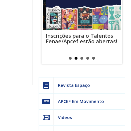
Inscrições para o Talentos
stas usam
Cha
Fenae/Apcef estão abertas!
-mail para
ind
s mensagens
man
os judiciais
can
Revista Espaço
APCEF Em Movimento
Vídeos