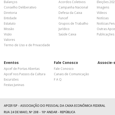
Balanços
Acordos Coletivos
Eleições 20
Conselho Deliberativo
Campanha Nacional
Imagens
Diretoria
Defesa da Caixa
Vídeos
Entidade
Funcef
Notícias
Estatuto
Grupos de Trabalho
Notícias Fe
Missão
Jurídico
Outras Apce
Visão
Saúde Caixa
Publicações
Valores
Termo de Uso e de Privacidade
Eventos
Fale Conosco
Associe-
Apcef de Portas Abertas
Fale Conosco
Apcef nos Passos da Cultura
Canais de Comunicação
Excursões
F A Q
Festas Juninas
APCEF/SP - ASSOCIAÇÃO DO PESSOAL DA CAIXA ECONÔMICA FEDERAL
RUA 24 DE MAIO, Nº 208 - 10º ANDAR - REPÚBLICA