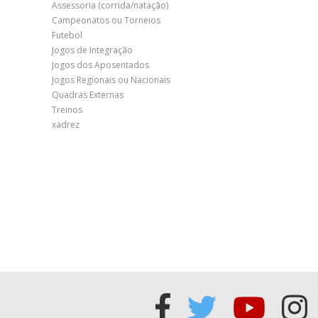
Assessoria (corrida/natação)
Campeonatos ou Torneios
Futebol
Jogos de Integração
Jogos dos Aposentados
Jogos Regionais ou Nacionais
Quadras Externas
Treinos
xadrez
Acessar
Acessar
Acess
Ac