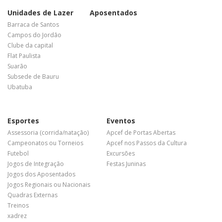
Unidades de Lazer
Aposentados
Barraca de Santos
Campos do Jordão
Clube da capital
Flat Paulista
Suarão
Subsede de Bauru
Ubatuba
Esportes
Eventos
Assessoria (corrida/natação)
Apcef de Portas Abertas
Campeonatos ou Torneios
Apcef nos Passos da Cultura
Futebol
Excursões
Jogos de Integração
Festas Juninas
Jogos dos Aposentados
Jogos Regionais ou Nacionais
Quadras Externas
Treinos
xadrez