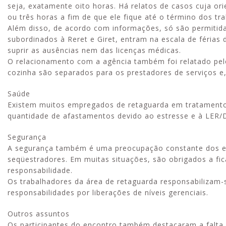
seja, exatamente oito horas. Há relatos de casos cuja or
ou três horas a fim de que ele fique até o término dos tra
Além disso, de acordo com informações, só são permitidas
subordinados à Reret e Giret, entram na escala de féria
suprir as ausências nem das licenças médicas.
O relacionamento com a agência também foi relatado pelos
cozinha são separados para os prestadores de serviços e, 
Saúde
Existem muitos empregados de retaguarda em tratamento 
quantidade de afastamentos devido ao estresse e à LER
Segurança
A segurança também é uma preocupação constante dos em
seqüestradores. Em muitas situações, são obrigados a fi
responsabilidade.
Os trabalhadores da área de retaguarda responsabilizam-
responsabilidades por liberações de níveis gerenciais.
Outros assuntos
Os participantes do encontro também destacaram a falta d