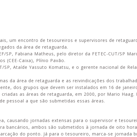
Esporte em movimento:
Alerta: golpi
is, um encontro de tesoureiros e supervisores de retaguar
confira os treinos esportivos
WhatsApp e e
regados da área de retaguarda.
oferecidos pela Apcef/SP
enviar falsa
EF/SP, Fabiana Matheus, pelo diretor da FETEC-CUT/SP Marc
sobre process
s (CEE-Caixa), Plínio Pavão.
ET/SP, Ataíde Yassuto Komatsu, e o gerente nacional de Rel
emas da área de retaguarda e as reivindicações dos trabalha
ente, dos grupos que devem ser instalados em 16 de janeir
criadas as áreas de retaguarda, em 2000, por Mario Haag. 
e de pessoal a que são submetidas essas áreas.
a, causando jornadas extensas para o supervisor e tesourei
ora bancários, ambos são submetidos à jornada de oito hora
arcação do ponto. Já para o tesoureiro, marca-se jornada br