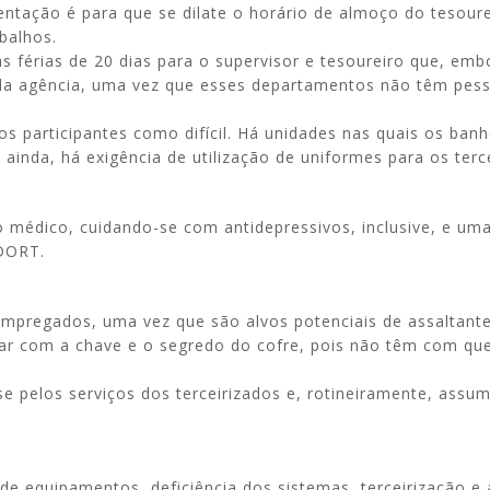
ientação é para que se dilate o horário de almoço do tesour
balhos.
 férias de 20 dias para o supervisor e tesoureiro que, emb
s da agência, uma vez que esses departamentos não têm pess
 participantes como difícil. Há unidades nas quais os banh
ainda, há exigência de utilização de uniformes para os terc
médico, cuidando-se com antidepressivos, inclusive, e um
/DORT.
pregados, uma vez que são alvos potenciais de assaltante
car com a chave e o segredo do cofre, pois não têm com que
se pelos serviços dos terceirizados e, rotineiramente, ass
e equipamentos, deficiência dos sistemas, terceirização e 