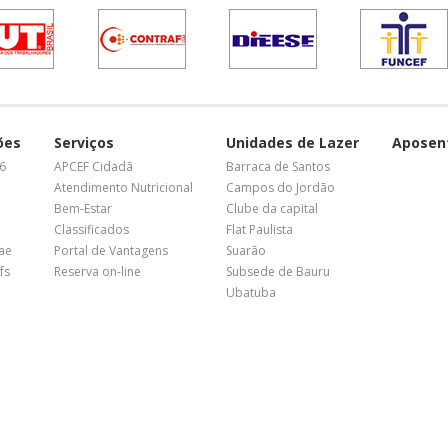
ões
Serviços
Unidades de Lazer
Aposen
26
APCEF Cidadã
Barraca de Santos
Atendimento Nutricional
Campos do Jordão
Bem-Estar
Clube da capital
Classificados
Flat Paulista
nae
Portal de Vantagens
Suarão
fs
Reserva on-line
Subsede de Bauru
Ubatuba