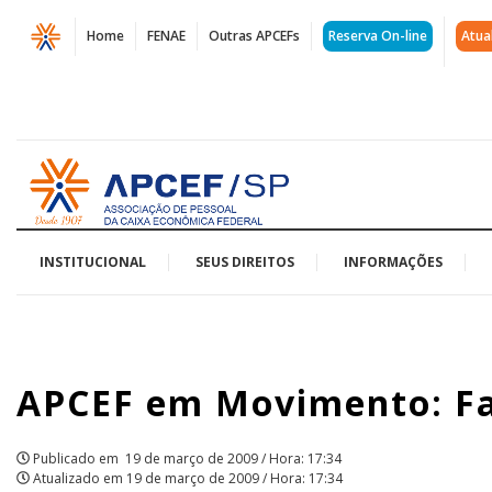
Página
Home
FENAE
Outras APCEFs
Reserva On-line
Atua
APCEF
em
Movimento:
Acessar
Falta
página
inicial
empregado,
segurança...
INSTITUCIONAL
SEUS DIREITOS
INFORMAÇÕES
|
APCEF/SP
APCEF em Movimento: Fa
Publicado em
19 de março de 2009 / Hora: 17:34
Atualizado em
19 de março de 2009 / Hora: 17:34