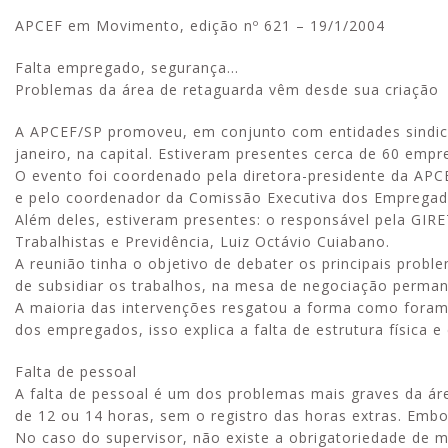
APCEF em Movimento, edição nº 621 – 19/1/2004
Falta empregado, segurança…
Problemas da área de retaguarda vêm desde sua criação
A APCEF/SP promoveu, em conjunto com entidades sindica
janeiro, na capital. Estiveram presentes cerca de 60 emp
O evento foi coordenado pela diretora-presidente da APC
e pelo coordenador da Comissão Executiva dos Empregado
Além deles, estiveram presentes: o responsável pela GIR
Trabalhistas e Previdência, Luiz Octávio Cuiabano.
A reunião tinha o objetivo de debater os principais probl
de subsidiar os trabalhos, na mesa de negociação perman
A maioria das intervenções resgatou a forma como foram 
dos empregados, isso explica a falta de estrutura física 
Falta de pessoal
A falta de pessoal é um dos problemas mais graves da áre
de 12 ou 14 horas, sem o registro das horas extras. Emb
No caso do supervisor, não existe a obrigatoriedade de m