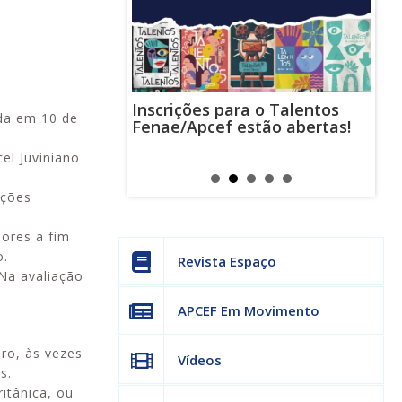
Inscrições para o Talentos
stas usam
Cha
da em 10 de
Fenae/Apcef estão abertas!
-mail para
ind
s mensagens
man
el Juviniano
os judiciais
can
ações
dores a fim
o.
Revista Espaço
Na avaliação
APCEF Em Movimento
ro, às vezes
Vídeos
s.
itânica, ou