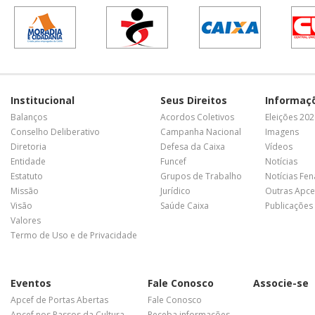
Institucional
Seus Direitos
Informaç
Balanços
Acordos Coletivos
Eleições 20
Conselho Deliberativo
Campanha Nacional
Imagens
Diretoria
Defesa da Caixa
Vídeos
Entidade
Funcef
Notícias
Estatuto
Grupos de Trabalho
Notícias Fe
Missão
Jurídico
Outras Apce
Visão
Saúde Caixa
Publicações
Valores
Termo de Uso e de Privacidade
Eventos
Fale Conosco
Associe-se
Apcef de Portas Abertas
Fale Conosco
Apcef nos Passos da Cultura
Receba informações