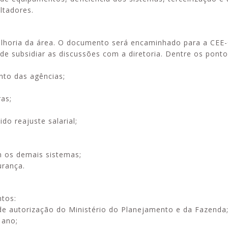
ltadores.
lhoria da área. O documento será encaminhado para a CEE-
e subsidiar as discussões com a diretoria. Dentre os pont
nto das agências;
ras;
o reajuste salarial;
m os demais sistemas;
urança.
tos:
de autorização do Ministério do Planejamento e da Fazenda
 ano;