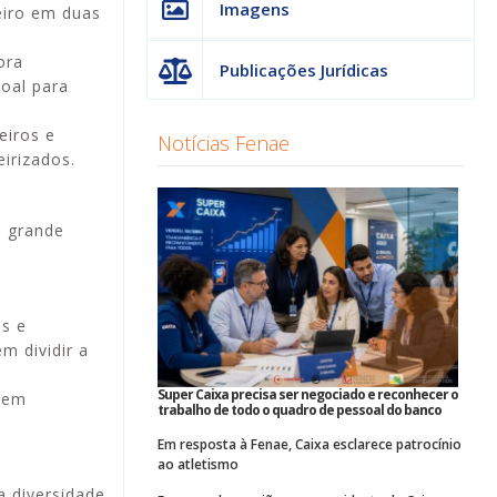
Imagens
eiro em duas
ora
Publicações Jurídicas
oal para
eiros e
Notícias Fenae
eirizados.
a grande
s e
m dividir a
Super Caixa precisa ser negociado e reconhecer o
umem
trabalho de todo o quadro de pessoal do banco
Em resposta à Fenae, Caixa esclarece patrocínio
ao atletismo
a diversidade