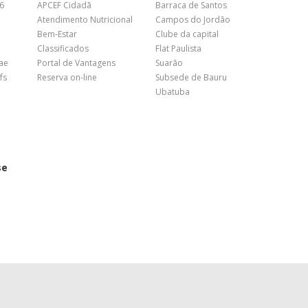
26
APCEF Cidadã
Barraca de Santos
Atendimento Nutricional
Campos do Jordão
Bem-Estar
Clube da capital
Classificados
Flat Paulista
nae
Portal de Vantagens
Suarão
fs
Reserva on-line
Subsede de Bauru
Ubatuba
se