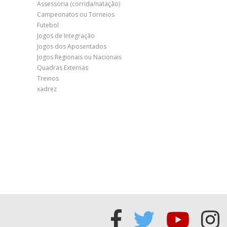
Assessoria (corrida/natação)
Campeonatos ou Torneios
Futebol
Jogos de Integração
Jogos dos Aposentados
Jogos Regionais ou Nacionais
Quadras Externas
Treinos
xadrez
Acessar
Acessar
Acess
Ac