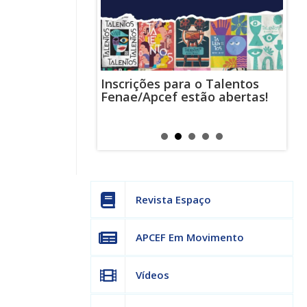
Inscrições para o Talentos
stas usam
Cha
Fenae/Apcef estão abertas!
-mail para
ind
s mensagens
man
os judiciais
can
Revista Espaço
APCEF Em Movimento
Vídeos