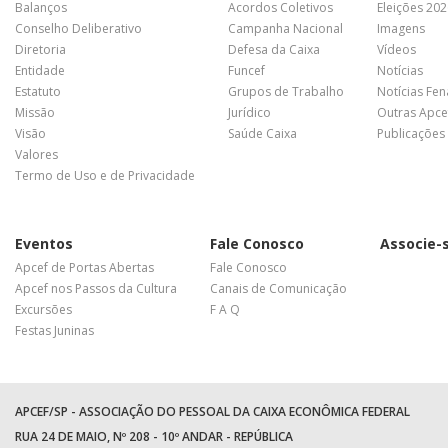
Balanços
Acordos Coletivos
Eleições 20
Conselho Deliberativo
Campanha Nacional
Imagens
Diretoria
Defesa da Caixa
Vídeos
Entidade
Funcef
Notícias
Estatuto
Grupos de Trabalho
Notícias Fe
Missão
Jurídico
Outras Apce
Visão
Saúde Caixa
Publicações
Valores
Termo de Uso e de Privacidade
Eventos
Fale Conosco
Associe-
Apcef de Portas Abertas
Fale Conosco
Apcef nos Passos da Cultura
Canais de Comunicação
Excursões
F A Q
Festas Juninas
APCEF/SP - ASSOCIAÇÃO DO PESSOAL DA CAIXA ECONÔMICA FEDERAL
RUA 24 DE MAIO, Nº 208 - 10º ANDAR - REPÚBLICA