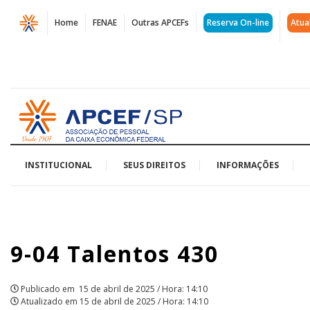
Página
Home
FENAE
Outras APCEFs
Reserva On-line
Atua
9-
04
Talentos
Acessar
430
página
inicial
|
APCEF/SP
INSTITUCIONAL
SEUS DIREITOS
INFORMAÇÕES
9-04 Talentos 430
Publicado em
15 de abril de 2025 / Hora: 14:10
Atualizado em
15 de abril de 2025 / Hora: 14:10