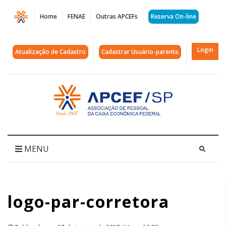
Página
Home
FENAE
Outras APCEFs
Reserva On-line
logo-
par-
Login
Atualização de Cadastro
Cadastrar Usuário-parente
corretora
|
Acessar
página
APCEF/SP
inicial
MENU
logo-par-corretora