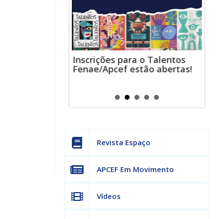
Inscrições para o Talentos
stas usam
Cha
Fenae/Apcef estão abertas!
-mail para
ind
s mensagens
man
os judiciais
can
Revista Espaço
APCEF Em Movimento
Vídeos