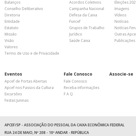
Balanços
Acordos Coletivos
Eleições 20
Conselho Deliberativo
Campanha Nacional
Imagens
Diretoria
Defesa da Caixa
Vídeos
Entidade
Funcef
Notícias
Estatuto
Grupos de Trabalho
Notícias Fe
Missão
Jurídico
Outras Apce
Visão
Saúde Caixa
Publicações
Valores
Termo de Uso e de Privacidade
Eventos
Fale Conosco
Associe-se
Apcef de Portas Abertas
Fale Conosco
Apcef nos Passos da Cultura
Receba informações
Excursões
F A Q
Festas Juninas
APCEF/SP - ASSOCIAÇÃO DO PESSOAL DA CAIXA ECONÔMICA FEDERAL
RUA 24 DE MAIO, Nº 208 - 10º ANDAR - REPÚBLICA