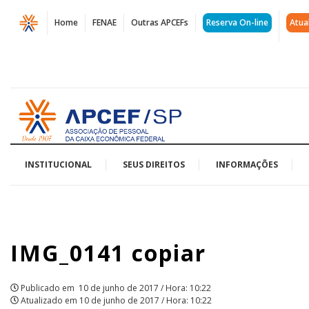
Página
Home
FENAE
Outras APCEFs
Reserva On-line
Atua
IMG_0141
copiar
|
Acessar
APCEF/SP
página
inicial
INSTITUCIONAL
SEUS DIREITOS
INFORMAÇÕES
IMG_0141 copiar
Publicado em
10 de junho de 2017 / Hora: 10:22
Atualizado em
10 de junho de 2017 / Hora: 10:22