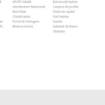
26
APCEF Cidadã
Barraca de Santos
Atendimento Nutricional
Campos do Jordão
Bem-Estar
Clube da capital
Classificados
Flat Paulista
nae
Portal de Vantagens
Suarão
fs
Reserva on-line
Subsede de Bauru
Ubatuba