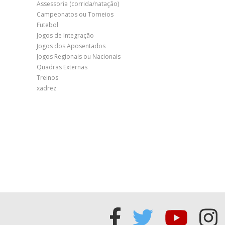
Assessoria (corrida/natação)
Campeonatos ou Torneios
Futebol
Jogos de Integração
Jogos dos Aposentados
Jogos Regionais ou Nacionais
Quadras Externas
Treinos
xadrez
Acessar
Acessar
Acess
Ac