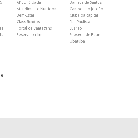
26
APCEF Cidadã
Barraca de Santos
Atendimento Nutricional
Campos do Jordão
Bem-Estar
Clube da capital
Classificados
Flat Paulista
nae
Portal de Vantagens
Suarão
fs
Reserva on-line
Subsede de Bauru
Ubatuba
se