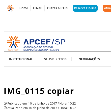
Página
Home
FENAE
Outras APCEFs
Reserva On-line
Atua
IMG_0115
copiar
|
Acessar
APCEF/SP
página
inicial
INSTITUCIONAL
SEUS DIREITOS
INFORMAÇÕES
IMG_0115 copiar
Publicado em
10 de junho de 2017 / Hora: 10:22
Atualizado em
10 de junho de 2017 / Hora: 10:22