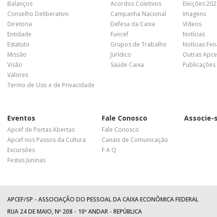
Balanços
Acordos Coletivos
Eleições 20
Conselho Deliberativo
Campanha Nacional
Imagens
Diretoria
Defesa da Caixa
Vídeos
Entidade
Funcef
Notícias
Estatuto
Grupos de Trabalho
Notícias Fe
Missão
Jurídico
Outras Apce
Visão
Saúde Caixa
Publicações
Valores
Termo de Uso e de Privacidade
Eventos
Fale Conosco
Associe-
Apcef de Portas Abertas
Fale Conosco
Apcef nos Passos da Cultura
Canais de Comunicação
Excursões
F A Q
Festas Juninas
APCEF/SP - ASSOCIAÇÃO DO PESSOAL DA CAIXA ECONÔMICA FEDERAL
RUA 24 DE MAIO, Nº 208 - 10º ANDAR - REPÚBLICA