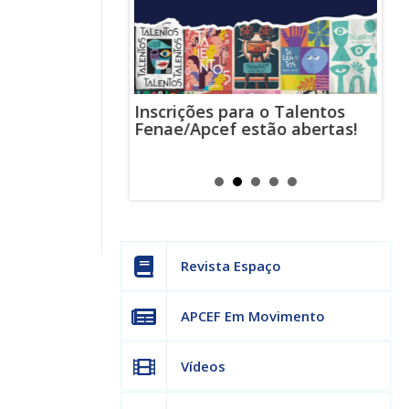
Inscrições para o Talentos
stas usam
Cha
Fenae/Apcef estão abertas!
-mail para
ind
s mensagens
man
os judiciais
can
Revista Espaço
APCEF Em Movimento
Vídeos