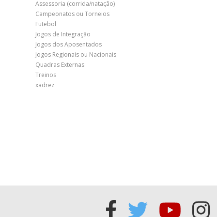
Assessoria (corrida/natação)
Campeonatos ou Torneios
Futebol
Jogos de Integração
Jogos dos Aposentados
Jogos Regionais ou Nacionais
Quadras Externas
Treinos
xadrez
Acessar
Acessar
Acess
Ac