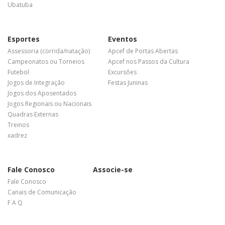
Ubatuba
Esportes
Eventos
Assessoria (corrida/natação)
Apcef de Portas Abertas
Campeonatos ou Torneios
Apcef nos Passos da Cultura
Futebol
Excursões
Jogos de Integração
Festas Juninas
Jogos dos Aposentados
Jogos Regionais ou Nacionais
Quadras Externas
Treinos
xadrez
Fale Conosco
Associe-se
Fale Conosco
Canais de Comunicação
F A Q