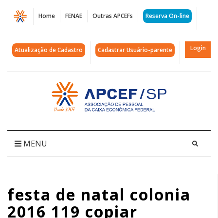
Página
Home
FENAE
Outras APCEFs
Reserva On-line
festa
de
Login
Atualização de Cadastro
Cadastrar Usuário-parente
natal
colonia
Acessar
página
2016
inicial
119
copiar
MENU
|
APCEF/SP
festa de natal colonia
2016 119 copiar