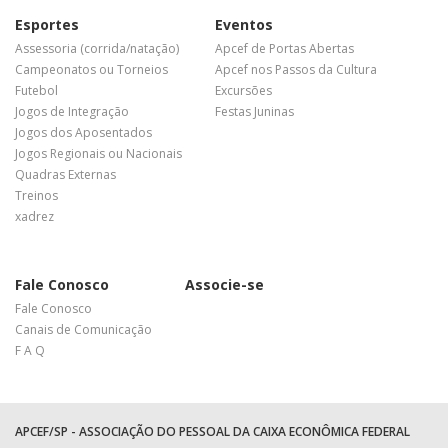
Esportes
Eventos
Assessoria (corrida/natação)
Apcef de Portas Abertas
Campeonatos ou Torneios
Apcef nos Passos da Cultura
Futebol
Excursões
Jogos de Integração
Festas Juninas
Jogos dos Aposentados
Jogos Regionais ou Nacionais
Quadras Externas
Treinos
xadrez
Fale Conosco
Associe-se
Fale Conosco
Canais de Comunicação
F A Q
APCEF/SP - ASSOCIAÇÃO DO PESSOAL DA CAIXA ECONÔMICA FEDERAL