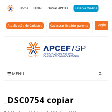
Página
Home
FENAE
Outras APCEFs
Reserva On-line
_DSC0754
copiar
Login
Atualização de Cadastro
Cadastrar Usuário-parente
|
APCEF/SP
Acessar
página
inicial
MENU
_DSC0754 copiar