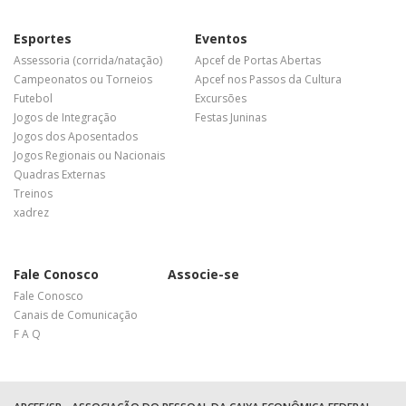
Esportes
Eventos
Assessoria (corrida/natação)
Apcef de Portas Abertas
Campeonatos ou Torneios
Apcef nos Passos da Cultura
Futebol
Excursões
Jogos de Integração
Festas Juninas
Jogos dos Aposentados
Jogos Regionais ou Nacionais
Quadras Externas
Treinos
xadrez
Fale Conosco
Associe-se
Fale Conosco
Canais de Comunicação
F A Q