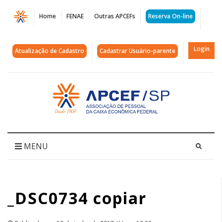
Página
Home
FENAE
Outras APCEFs
Reserva On-line
_DSC0734
copiar
Login
Atualização de Cadastro
Cadastrar Usuário-parente
|
APCEF/SP
Acessar
página
inicial
MENU
_DSC0734 copiar