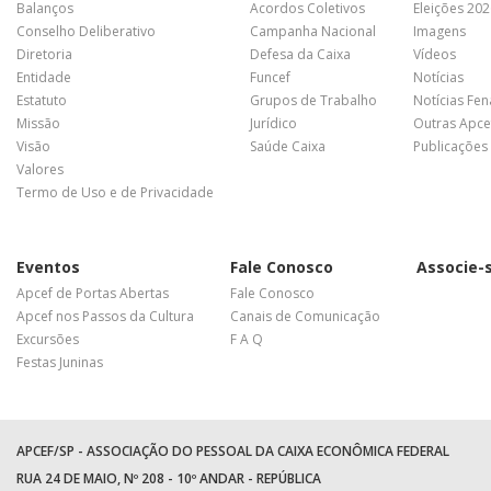
Balanços
Acordos Coletivos
Eleições 20
Conselho Deliberativo
Campanha Nacional
Imagens
Diretoria
Defesa da Caixa
Vídeos
Entidade
Funcef
Notícias
Estatuto
Grupos de Trabalho
Notícias Fe
Missão
Jurídico
Outras Apce
Visão
Saúde Caixa
Publicações
Valores
Termo de Uso e de Privacidade
Eventos
Fale Conosco
Associe-
Apcef de Portas Abertas
Fale Conosco
Apcef nos Passos da Cultura
Canais de Comunicação
Excursões
F A Q
Festas Juninas
APCEF/SP - ASSOCIAÇÃO DO PESSOAL DA CAIXA ECONÔMICA FEDERAL
RUA 24 DE MAIO, Nº 208 - 10º ANDAR - REPÚBLICA