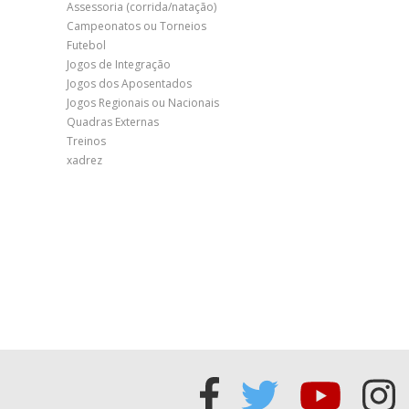
Assessoria (corrida/natação)
Campeonatos ou Torneios
Futebol
Jogos de Integração
Jogos dos Aposentados
Jogos Regionais ou Nacionais
Quadras Externas
Treinos
xadrez
Acessar
Acessar
Acess
Ac