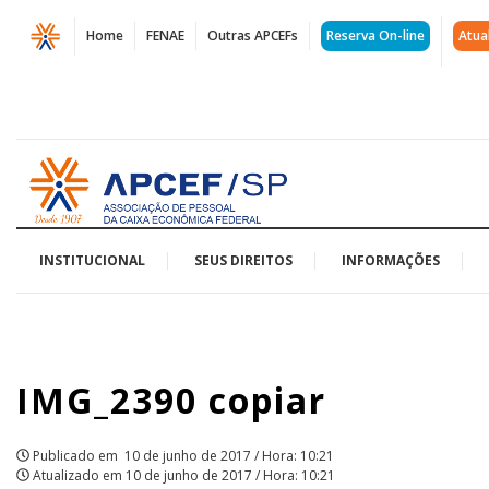
Página
Home
FENAE
Outras APCEFs
Reserva On-line
Atua
IMG_2390
copiar
|
Acessar
APCEF/SP
página
inicial
INSTITUCIONAL
SEUS DIREITOS
INFORMAÇÕES
IMG_2390 copiar
Publicado em
10 de junho de 2017 / Hora: 10:21
Atualizado em
10 de junho de 2017 / Hora: 10:21