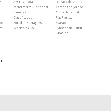
26
APCEF Cidadã
Barraca de Santos
Atendimento Nutricional
Campos do Jordão
Bem-Estar
Clube da capital
Classificados
Flat Paulista
nae
Portal de Vantagens
Suarão
fs
Reserva on-line
Subsede de Bauru
Ubatuba
se