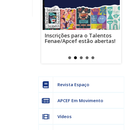
Inscrições para o Talentos
stas usam
Cha
Fenae/Apcef estão abertas!
-mail para
ind
s mensagens
man
os judiciais
can
Revista Espaço
APCEF Em Movimento
Vídeos