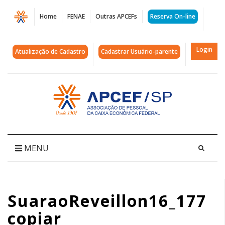
Página
Home
FENAE
Outras APCEFs
Reserva On-line
SuaraoReveillon16_177
copiar
Login
Atualização de Cadastro
Cadastrar Usuário-parente
|
APCEF/SP
Acessar
página
inicial
MENU
SuaraoReveillon16_177
copiar