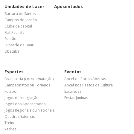
Unidades de Lazer
Aposentados
Barraca de Santos
Campos do Jordão
Clube da capital
Flat Paulista
Suarão
Subsede de Bauru
Ubatuba
Esportes
Eventos
Assessoria (corrida/natação)
Apcef de Portas Abertas
Campeonatos ou Torneios
Apcef nos Passos da Cultura
Futebol
Excursões
Jogos de Integração
Festas Juninas
Jogos dos Aposentados
Jogos Regionais ou Nacionais
Quadras Externas
Treinos
xadrez