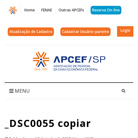
Página
Home
FENAE
Outras APCEFs
Reserva On-line
_DSC0055
copiar
Login
Atualização de Cadastro
Cadastrar Usuário-parente
|
APCEF/SP
Acessar
página
inicial
MENU
_DSC0055 copiar