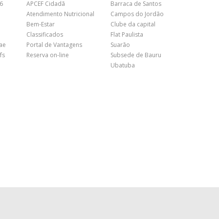
26
APCEF Cidadã
Barraca de Santos
Atendimento Nutricional
Campos do Jordão
Bem-Estar
Clube da capital
Classificados
Flat Paulista
nae
Portal de Vantagens
Suarão
fs
Reserva on-line
Subsede de Bauru
Ubatuba