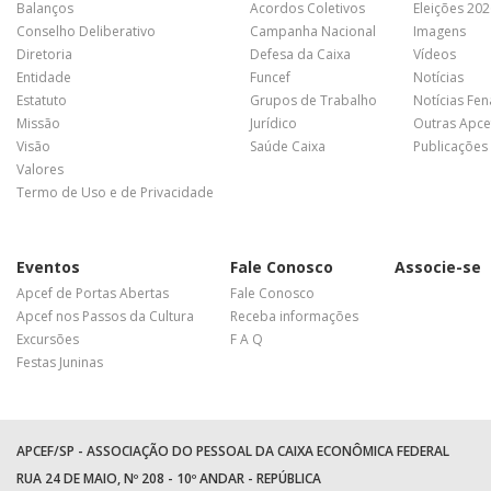
Balanços
Acordos Coletivos
Eleições 20
Conselho Deliberativo
Campanha Nacional
Imagens
Diretoria
Defesa da Caixa
Vídeos
Entidade
Funcef
Notícias
Estatuto
Grupos de Trabalho
Notícias Fe
Missão
Jurídico
Outras Apce
Visão
Saúde Caixa
Publicações
Valores
Termo de Uso e de Privacidade
Eventos
Fale Conosco
Associe-se
Apcef de Portas Abertas
Fale Conosco
Apcef nos Passos da Cultura
Receba informações
Excursões
F A Q
Festas Juninas
APCEF/SP - ASSOCIAÇÃO DO PESSOAL DA CAIXA ECONÔMICA FEDERAL
RUA 24 DE MAIO, Nº 208 - 10º ANDAR - REPÚBLICA