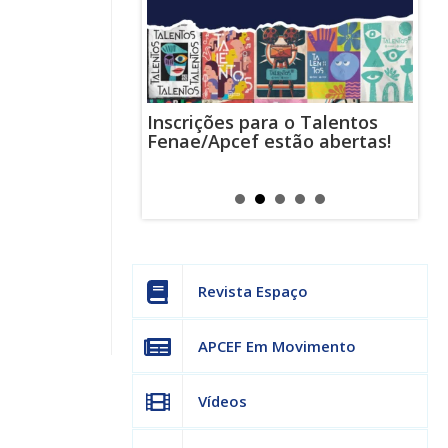
Inscrições para o Talentos
stas usam
Cha
Fenae/Apcef estão abertas!
-mail para
ind
s mensagens
man
os judiciais
can
Revista Espaço
APCEF Em Movimento
Vídeos