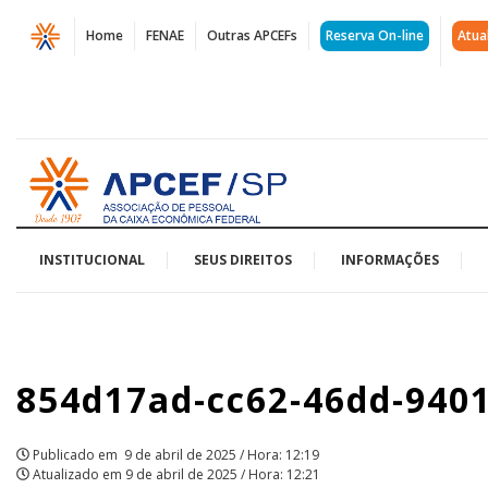
Página
Home
FENAE
Outras APCEFs
Reserva On-line
Atua
854d17ad-
cc62-
46dd-
Acessar
9401-
página
inicial
196c5900d24b
|
INSTITUCIONAL
SEUS DIREITOS
INFORMAÇÕES
APCEF/SP
854d17ad-cc62-46dd-940
Publicado em
9 de abril de 2025 / Hora: 12:19
Atualizado em
9 de abril de 2025 / Hora: 12:21