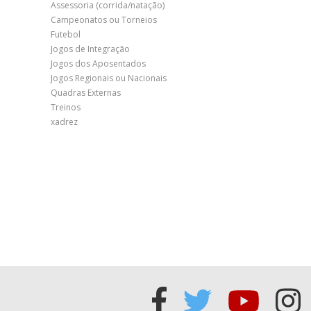
Assessoria (corrida/natação)
Campeonatos ou Torneios
Futebol
Jogos de Integração
Jogos dos Aposentados
Jogos Regionais ou Nacionais
Quadras Externas
Treinos
xadrez
Acessar
Acessar
Acess
Ac