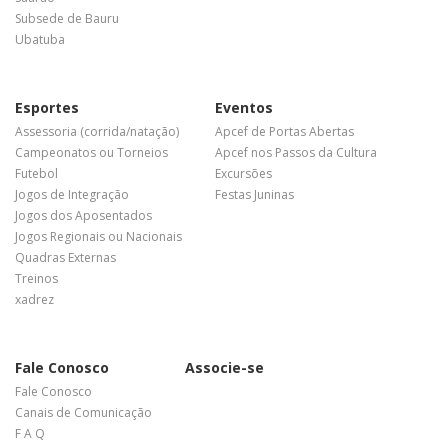
Subsede de Bauru
Ubatuba
Esportes
Eventos
Assessoria (corrida/natação)
Apcef de Portas Abertas
Campeonatos ou Torneios
Apcef nos Passos da Cultura
Futebol
Excursões
Jogos de Integração
Festas Juninas
Jogos dos Aposentados
Jogos Regionais ou Nacionais
Quadras Externas
Treinos
xadrez
Fale Conosco
Associe-se
Fale Conosco
Canais de Comunicação
F A Q