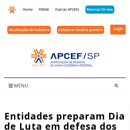
Página
Home
FENAE
Outras APCEFs
Reserva On-line
Entidades
preparam
Login
Atualização de Cadastro
Cadastrar Usuário-parente
Dia
de
Acessar
página
Luta
inicial
em
defesa
MENU
dos
participantes
Entidades preparam Dia
da
de Luta em defesa dos
Funcef