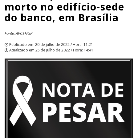
morto no edifício-sede
do
do banco, em Brasília
banco,
em
Fonte: APCEF/SP
Brasília
Publicado em
20 de julho de 2022 / Hora: 11:21
Atualizado em
25 de julho de 2022 / Hora: 14:41
|
APCEF/SP