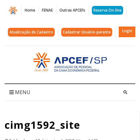
Página
Home
FENAE
Outras APCEFs
Reserva On-line
cimg1592_site
|
Login
Atualização de Cadastro
Cadastrar Usuário-parente
APCEF/SP
Acessar
página
inicial
MENU
cimg1592_site