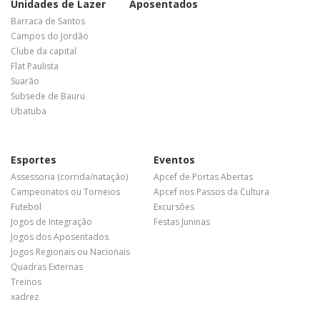
Unidades de Lazer
Aposentados
Barraca de Santos
Campos do Jordão
Clube da capital
Flat Paulista
Suarão
Subsede de Bauru
Ubatuba
Esportes
Eventos
Assessoria (corrida/natação)
Apcef de Portas Abertas
Campeonatos ou Torneios
Apcef nos Passos da Cultura
Futebol
Excursões
Jogos de Integração
Festas Juninas
Jogos dos Aposentados
Jogos Regionais ou Nacionais
Quadras Externas
Treinos
xadrez