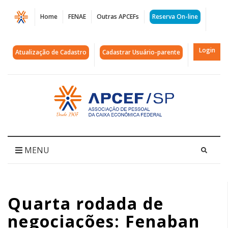
Página
Home
FENAE
Outras APCEFs
Reserva On-line
Quarta
rodada
Login
Atualização de Cadastro
Cadastrar Usuário-parente
de
negociações:
Acessar
página
Fenaban
inicial
propõe
índice
MENU
de
4%
Quarta rodada de
|
negociações: Fenaban
APCEF/SP