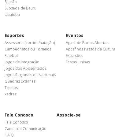
Suarão
Subsede de Bauru
Ubatuba
Esportes
Eventos
Assessoria (corrida/natação)
Apcef de Portas Abertas
Campeonatos ou Torneios
Apcef nos Passos da Cultura
Futebol
Excursões
Jogos de Integração
Festas Juninas
Jogos dos Aposentados
Jogos Regionais ou Nacionais
Quadras Externas
Treinos
xadrez
Fale Conosco
Associe-se
Fale Conosco
Canais de Comunicação
F A Q