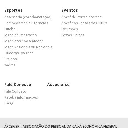
Esportes
Eventos
Assessoria (corrida/natação)
Apcef de Portas Abertas
Campeonatos ou Torneios
Apcef nos Passos da Cultura
Futebol
Excursões
Jogos de Integração
Festas Juninas
Jogos dos Aposentados
Jogos Regionais ou Nacionais
Quadras Externas
Treinos
xadrez
Fale Conosco
Associe-se
Fale Conosco
Receba informações
F A Q
APCEF/SP - ASSOCIAÇÃO DO PESSOAL DA CAIXA ECONÔMICA FEDERAL