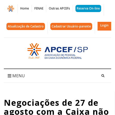
Página
Home
FENAE
Outras APCEFs
Reserva On-line
Negociações
de
Login
Atualização de Cadastro
Cadastrar Usuário-parente
27
de
Acessar
página
agosto
inicial
com
a
MENU
Caixa
não
Negociações de 27 de
avançam
agosto com a Caixa não
|