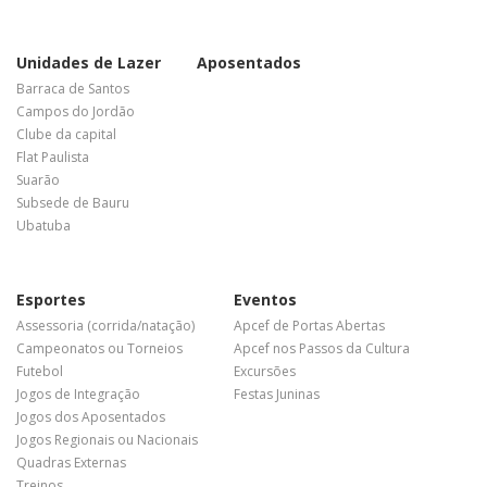
Unidades de Lazer
Aposentados
Barraca de Santos
Campos do Jordão
Clube da capital
Flat Paulista
Suarão
Subsede de Bauru
Ubatuba
Esportes
Eventos
Assessoria (corrida/natação)
Apcef de Portas Abertas
Campeonatos ou Torneios
Apcef nos Passos da Cultura
Futebol
Excursões
Jogos de Integração
Festas Juninas
Jogos dos Aposentados
Jogos Regionais ou Nacionais
Quadras Externas
Treinos