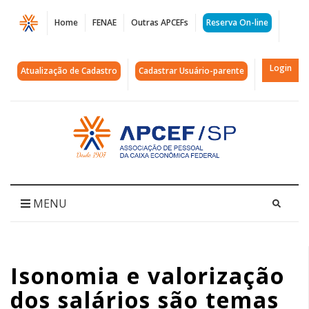
Página
Home
FENAE
Outras APCEFs
Reserva On-line
Isonomia
e
Login
Atualização de Cadastro
Cadastrar Usuário-parente
valorização
dos
Acessar
página
salários
inicial
são
temas
MENU
centrais
nas
Isonomia e valorização
deliberações
dos salários são temas
do