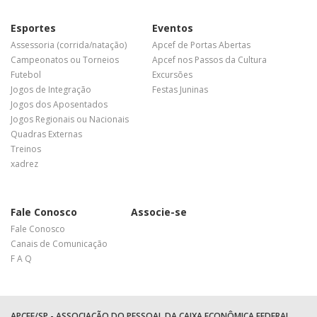
Esportes
Eventos
Assessoria (corrida/natação)
Apcef de Portas Abertas
Campeonatos ou Torneios
Apcef nos Passos da Cultura
Futebol
Excursões
Jogos de Integração
Festas Juninas
Jogos dos Aposentados
Jogos Regionais ou Nacionais
Quadras Externas
Treinos
xadrez
Fale Conosco
Associe-se
Fale Conosco
Canais de Comunicação
F A Q
APCEF/SP - ASSOCIAÇÃO DO PESSOAL DA CAIXA ECONÔMICA FEDERAL