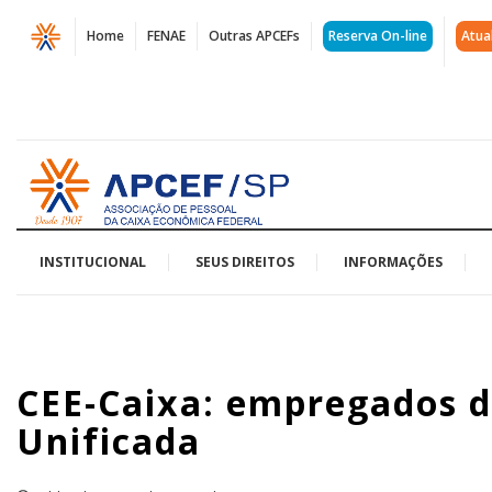
Página
Home
FENAE
Outras APCEFs
Reserva On-line
Atua
CEE-
Caixa:
empregados
Acessar
devem
página
inicial
participar
da
INSTITUCIONAL
SEUS DIREITOS
INFORMAÇÕES
Campanha
Unificada
CEE-Caixa: empregados 
|
Unificada
APCEF/SP