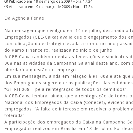
Publicado em
19 de março de 2009 / Hora: 17:34
Atualizado em
19 de março de 2009 / Hora: 17:34
Da Agência Fenae
Na mensagem que divulgou em 14 de julho, destinada a to
Empregados (CEE-Caixa) avalia que o engajamento dos em
consolidação da estratégia levada a termo no ano passad
do Ramo Financeiro, realizada no início de junho.
A CEE-Caixa também orienta as federações e sindicatos d
008 nas atividades da Campanha Salarial deste ano, com 
abordará a questão do emprego.
Em sua mensagem, ainda em relação à RH 008 e até que a
dos Empregados sugere que as publicações das entidades 
“GT RH 008 – pela reintegração de todos os demitidos”.
A CEE-Caixa lembra, ainda, que a reintegração de todos 
Nacional dos Empregados da Caixa (Conecef), evidencian
empregados. “A falta de interesse em resolver o problem
tolerada”.
A participação dos empregados da Caixa na Campanha Sala
Empregados realizou em Brasília em 13 de julho. Foi deb