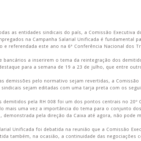
das as entidades sindicais do país, a Comissão Executiva d
Alerta: golpi
Aproveite a parceria da Apcef
pregados na Campanha Salarial Unificada é fundamental pa
WhatsApp e e
com o Sesi e invista em saúde
o e referendada este ano na 6ª Conferência Nacional dos T
enviar falsa
e momentos de lazer!
sobre process
e bancários a inserirem o tema da reintegração dos demitid
destaque para a semana de 19 a 23 de julho, que entre out
s demissões pelo normativo sejam revertidas, a Comissão 
sindicais sejam editadas com uma tarja preta com os segui
os demitidos pela RH 008 foi um dos pontos centrais no 20º
do mais uma vez a importância do tema para o conjunto do
a, demonstrada pela direção da Caixa até agora, não pode m
rial Unificada foi debatida na reunião que a Comissão Exec
atida também, na ocasião, a continuidade das negociações 