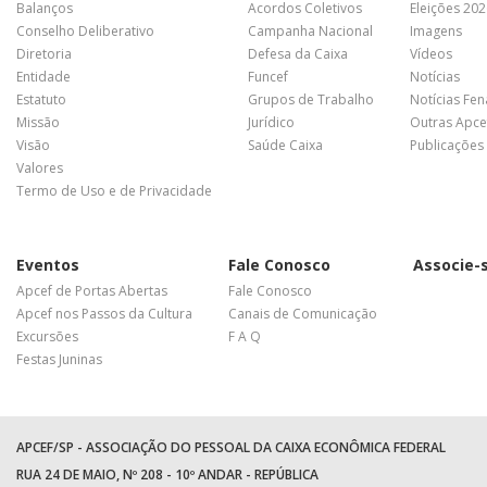
Balanços
Acordos Coletivos
Eleições 20
Conselho Deliberativo
Campanha Nacional
Imagens
Diretoria
Defesa da Caixa
Vídeos
Entidade
Funcef
Notícias
Estatuto
Grupos de Trabalho
Notícias Fe
Missão
Jurídico
Outras Apce
Visão
Saúde Caixa
Publicações
Valores
Termo de Uso e de Privacidade
Eventos
Fale Conosco
Associe-
Apcef de Portas Abertas
Fale Conosco
Apcef nos Passos da Cultura
Canais de Comunicação
Excursões
F A Q
Festas Juninas
APCEF/SP - ASSOCIAÇÃO DO PESSOAL DA CAIXA ECONÔMICA FEDERAL
RUA 24 DE MAIO, Nº 208 - 10º ANDAR - REPÚBLICA