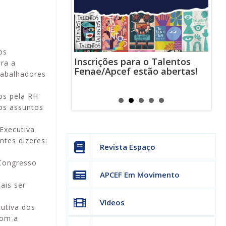
os
Inscrições para o Talentos
stas usam
Cha
ra a
Fenae/Apcef estão abertas!
-mail para
ind
rabalhadores
s mensagens
man
os judiciais
can
os pela RH
ros assuntos
Executiva
ntes dizeres:
Revista Espaço
 Congresso
s
APCEF Em Movimento
ais ser
Vídeos
utiva dos
com a