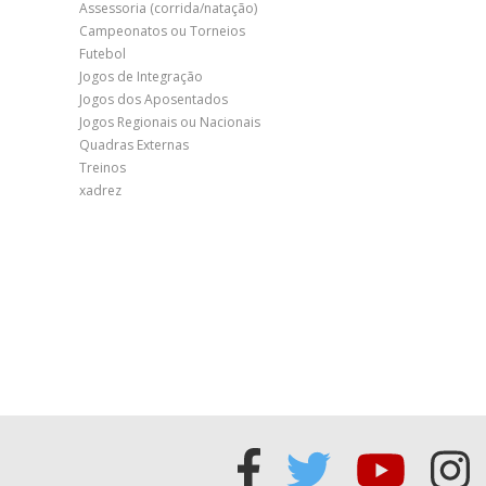
Assessoria (corrida/natação)
Campeonatos ou Torneios
Futebol
Jogos de Integração
Jogos dos Aposentados
Jogos Regionais ou Nacionais
Quadras Externas
Treinos
xadrez
Acessar
Acessar
Acess
Ac