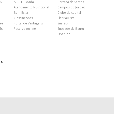
26
APCEF Cidadã
Barraca de Santos
Atendimento Nutricional
Campos do Jordão
Bem-Estar
Clube da capital
Classificados
Flat Paulista
nae
Portal de Vantagens
Suarão
fs
Reserva on-line
Subsede de Bauru
Ubatuba
se