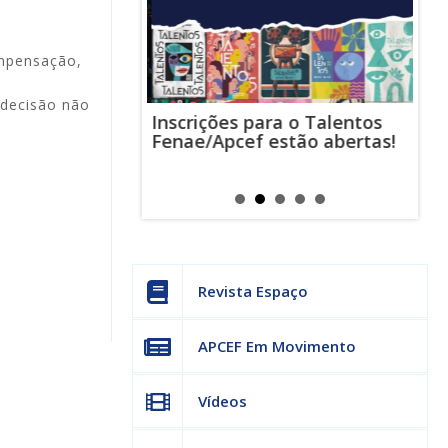
ompensação,
 decisão não
Inscrições para o Talentos
stas usam
Cha
Fenae/Apcef estão abertas!
-mail para
ind
s mensagens
man
os judiciais
can
Revista Espaço
APCEF Em Movimento
Vídeos