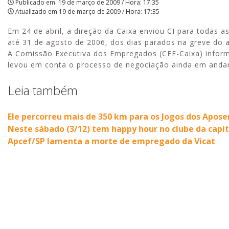
Publicado em
19 de março de 2009 / Hora: 17:35
Atualizado em
19 de março de 2009 / Hora: 17:35
da
Em 24 de abril, a direção da Caixa enviou CI para todas
compensação
até 31 de agosto de 2006, dos dias parados na greve do 
da
A Comissão Executiva dos Empregados (CEE-Caixa) inform
levou em conta o processo de negociação ainda em andam
greve
Leia também
|
APCEF/SP
Ele percorreu mais de 350 km para os Jogos dos Apos
Neste sábado (3/12) tem happy hour no clube da capit
Apcef/SP lamenta a morte de empregado da Vicat