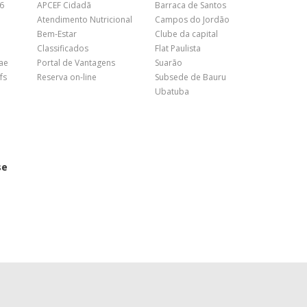
26
APCEF Cidadã
Barraca de Santos
Atendimento Nutricional
Campos do Jordão
Bem-Estar
Clube da capital
Classificados
Flat Paulista
nae
Portal de Vantagens
Suarão
fs
Reserva on-line
Subsede de Bauru
Ubatuba
se