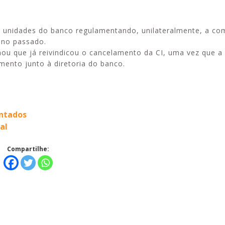
 as unidades do banco regulamentando, unilateralmente, a c
ano passado.
ou que já reivindicou o cancelamento da CI, uma vez que a
Alerta: golpi
Aproveite a parceria da Apcef
ento junto à diretoria do banco.
WhatsApp e e
com o Sesi e invista em saúde
enviar falsa
e momentos de lazer!
sobre process
entados
al
Compartilhe: