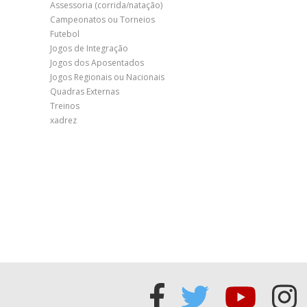
Assessoria (corrida/natação)
Campeonatos ou Torneios
Futebol
Jogos de Integração
Jogos dos Aposentados
Jogos Regionais ou Nacionais
Quadras Externas
Treinos
xadrez
Acessar
Acessar
Acess
Ac