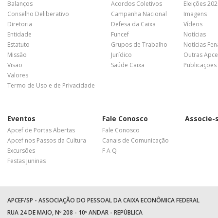
Balanços
Acordos Coletivos
Eleições 20
Conselho Deliberativo
Campanha Nacional
Imagens
Diretoria
Defesa da Caixa
Vídeos
Entidade
Funcef
Notícias
Estatuto
Grupos de Trabalho
Notícias Fe
Missão
Jurídico
Outras Apce
Visão
Saúde Caixa
Publicações
Valores
Termo de Uso e de Privacidade
Eventos
Fale Conosco
Associe-
Apcef de Portas Abertas
Fale Conosco
Apcef nos Passos da Cultura
Canais de Comunicação
Excursões
F A Q
Festas Juninas
APCEF/SP - ASSOCIAÇÃO DO PESSOAL DA CAIXA ECONÔMICA FEDERAL
RUA 24 DE MAIO, Nº 208 - 10º ANDAR - REPÚBLICA