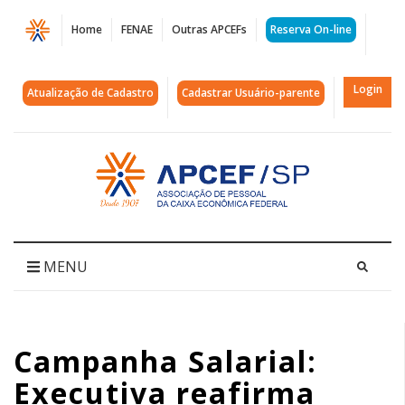
Página
Home
FENAE
Outras APCEFs
Reserva On-line
Campanha
Salarial:
Login
Atualização de Cadastro
Cadastrar Usuário-parente
Executiva
reafirma
Acessar
página
calendário
inicial
|
APCEF/SP
MENU
Campanha Salarial:
Executiva reafirma