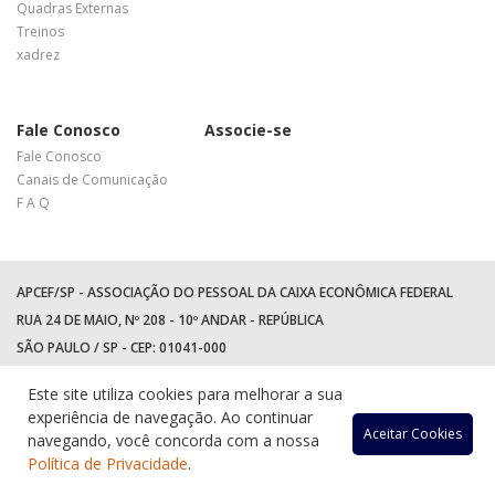
Quadras Externas
Treinos
xadrez
Fale Conosco
Associe-se
Fale Conosco
Canais de Comunicação
F A Q
APCEF/SP - ASSOCIAÇÃO DO PESSOAL DA CAIXA ECONÔMICA FEDERAL
RUA 24 DE MAIO, Nº 208 - 10º ANDAR - REPÚBLICA
SÃO PAULO / SP - CEP: 01041-000
TEL: +55 (11) 3017-8300
Este site utiliza cookies para melhorar a sua
WhatsApp:
(11) 94597-5758
experiência de navegação. Ao continuar
Acessar
Acessar
Acess
Ac
Aceitar Cookies
navegando, você concorda com a nossa
Política de Privacidade
.