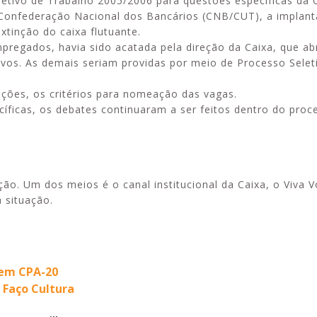
etivo de Trabalho 2005/2006 para questões específicas da 
Confederação Nacional dos Bancários (CNB/CUT), a implanta
xtinção do caixa flutuante.
pregados, havia sido acatada pela direção da Caixa, que abr
ivos. As demais seriam providas por meio de Processo Selet
ações, os critérios para nomeação das vagas.
íficas, os debates continuaram a ser feitos dentro do proc
o. Um dos meios é o canal institucional da Caixa, o Viva V
 situação.
sem CPA-20
 Faço Cultura