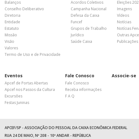
Balanços
Acordos Coletivos
Eleições 20
Conselho Deliberativo
Campanha Nacional
Imagens
Diretoria
Defesa da Caixa
Vídeos
Entidade
Funcef
Notícias
Estatuto
Grupos de Trabalho
Notícias Fe
Missão
Jurídico
Outras Apce
Visão
Saúde Caixa
Publicações
Valores
Termo de Uso e de Privacidade
Eventos
Fale Conosco
Associe-se
Apcef de Portas Abertas
Fale Conosco
Apcef nos Passos da Cultura
Receba informações
Excursões
F A Q
Festas Juninas
APCEF/SP - ASSOCIAÇÃO DO PESSOAL DA CAIXA ECONÔMICA FEDERAL
RUA 24 DE MAIO, Nº 208 - 10º ANDAR - REPÚBLICA