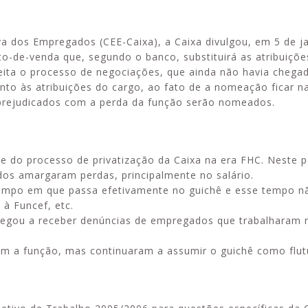
a dos Empregados (CEE-Caixa), a Caixa divulgou, em 5 de ja
o-de-venda que, segundo o banco, substituirá as atribuiçõe
speita o processo de negociações, que ainda não havia chega
Esporte em movimento:
Alerta: golpi
nto às atribuições do cargo, ao fato de a nomeação ficar 
confira os treinos esportivos
WhatsApp e e
prejudicados com a perda da função serão nomeados.
oferecidos pela Apcef/SP
enviar falsa
sobre process
rte do processo de privatização da Caixa na era FHC. Neste 
dos amargaram perdas, principalmente no salário.
 tempo em que passa efetivamente no guichê e esse tempo n
 à Funcef, etc.
hegou a receber denúncias de empregados que trabalharam 
am a função, mas continuaram a assumir o guichê como flut