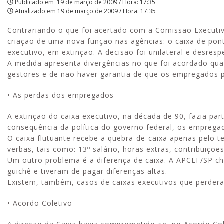
Publicado em
19 de março de 2009 / Hora: 17:35
Atualizado em
19 de março de 2009 / Hora: 17:35
Contrariando o que foi acertado com a Comissão Executiv
criação de uma nova função nas agências: o caixa de pont
executivo, em extinção. A decisão foi unilateral e desre
A medida apresenta divergências no que foi acordado qua
gestores e de não haver garantia de que os empregados 
• As perdas dos empregados
A extinção do caixa executivo, na década de 90, fazia pa
conseqüência da política do governo federal, os emprega
O caixa flutuante recebe a quebra-de-caixa apenas pelo
verbas, tais como: 13º salário, horas extras, contribuições
Um outro problema é a diferença de caixa. A APCEF/SP c
guichê e tiveram de pagar diferenças altas.
Existem, também, casos de caixas executivos que perder
• Acordo Coletivo