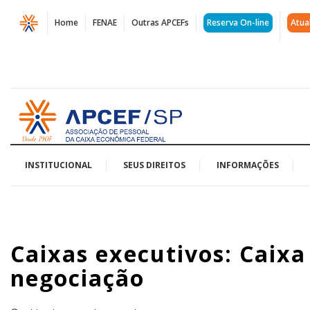
Página
Home
FENAE
Outras APCEFs
Reserva On-line
Atua
Caixas
executivos:
Caixa
Acessar
desrespeita
página
inicial
processo
de
INSTITUCIONAL
SEUS DIREITOS
INFORMAÇÕES
negociação
|
Caixas executivos: Caixa
APCEF/SP
negociação