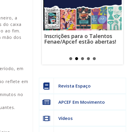
neiro, a
s do caixa
do ao fim.
Inscrições para o Talentos
stas usam
Cha
na mão dos
Fenae/Apcef estão abertas!
-mail para
ind
s mensagens
man
os judiciais
can
período, em
ão reflete em
Revista Espaço
minutos no
APCEF Em Movimento
uantes.
Vídeos