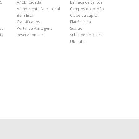
26
APCEF Cidadã
Barraca de Santos
Atendimento Nutricional
Campos do Jordão
Bem-Estar
Clube da capital
Classificados
Flat Paulista
nae
Portal de Vantagens
Suarão
fs
Reserva on-line
Subsede de Bauru
Ubatuba