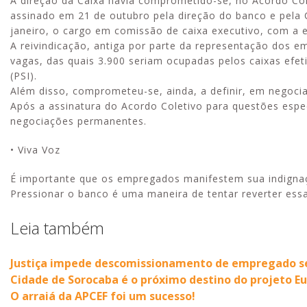
A direção da Caixa havia comprometido-se, no Acordo Col
assinado em 21 de outubro pela direção do banco e pela 
janeiro, o cargo em comissão de caixa executivo, com a e
A reivindicação, antiga por parte da representação dos em
vagas, das quais 3.900 seriam ocupadas pelos caixas efet
(PSI).
Além disso, comprometeu-se, ainda, a definir, em negoci
Após a assinatura do Acordo Coletivo para questões espec
negociações permanentes.
• Viva Voz
É importante que os empregados manifestem sua indignaçã
Pressionar o banco é uma maneira de tentar reverter essa
Leia também
Justiça impede descomissionamento de empregado 
Cidade de Sorocaba é o próximo destino do projeto Eu
O arraiá da APCEF foi um sucesso!