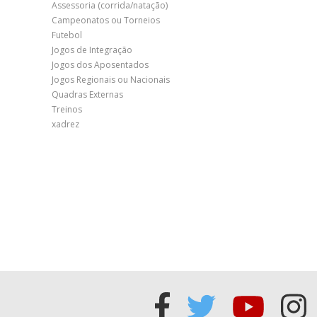
Assessoria (corrida/natação)
Campeonatos ou Torneios
Futebol
Jogos de Integração
Jogos dos Aposentados
Jogos Regionais ou Nacionais
Quadras Externas
Treinos
xadrez
Acessar
Acessar
Acess
Ac