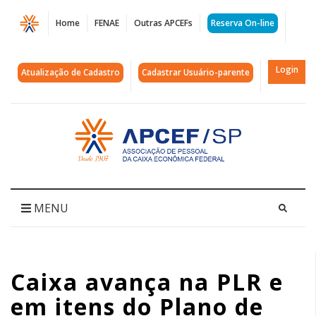
Página
Home
FENAE
Outras APCEFs
Reserva On-line
Caixa
avança
Login
Atualização de Cadastro
Cadastrar Usuário-parente
na
PLR
Acessar
página
e
inicial
em
itens
MENU
do
Plano
Caixa avança na PLR e
de
em itens do Plano de
Cargos