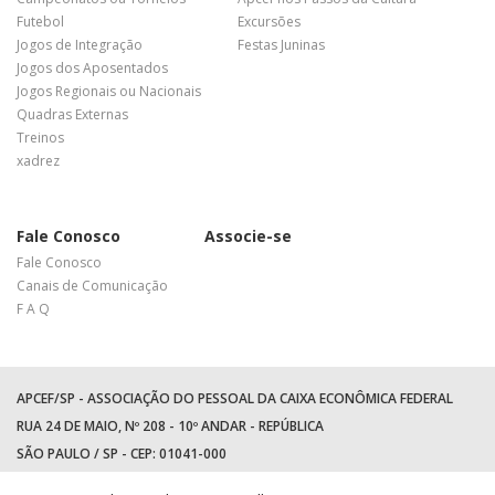
Futebol
Excursões
Jogos de Integração
Festas Juninas
Jogos dos Aposentados
Jogos Regionais ou Nacionais
Quadras Externas
Treinos
xadrez
Fale Conosco
Associe-se
Fale Conosco
Canais de Comunicação
F A Q
APCEF/SP - ASSOCIAÇÃO DO PESSOAL DA CAIXA ECONÔMICA FEDERAL
RUA 24 DE MAIO, Nº 208 - 10º ANDAR - REPÚBLICA
SÃO PAULO / SP - CEP: 01041-000
TEL: +55 (11) 3017-8300