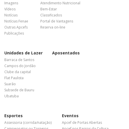
Imagens
Atendimento Nutricional
Vídeos
Bem-Estar
Notícias
Classificados
Notícias Fenae
Portal de Vantagens
Outras Apcefs
Reserva on-line
Publicações
Unidades de Lazer
Aposentados
Barraca de Santos
Campos do Jordão
Clube da capital
Flat Paulista
Suarão
Subsede de Bauru
Ubatuba
Esportes
Eventos
Assessoria (corrida/natação)
Apcef de Portas Abertas
Campeonatos ou Torneios
Apcef nos Passos da Cultura