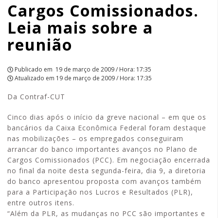
Cargos Comissionados.
Comissionados.
Leia mais sobre a
Leia
reunião
mais
sobre
Publicado em
19 de março de 2009 / Hora: 17:35
Atualizado em
19 de março de 2009 / Hora: 17:35
a
Da Contraf-CUT
reunião
Cinco dias após o início da greve nacional – em que os
|
bancários da Caixa Econômica Federal foram destaque
nas mobilizações – os empregados conseguiram
APCEF/SP
arrancar do banco importantes avanços no Plano de
Cargos Comissionados (PCC). Em negociação encerrada
no final da noite desta segunda-feira, dia 9, a diretoria
do banco apresentou proposta com avanços também
para a Participação nos Lucros e Resultados (PLR),
entre outros itens.
“Além da PLR, as mudanças no PCC são importantes e