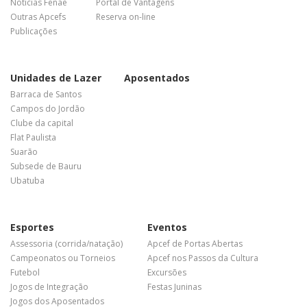
Notícias Fenae
Portal de Vantagens
Outras Apcefs
Reserva on-line
Publicações
Unidades de Lazer
Aposentados
Barraca de Santos
Campos do Jordão
Clube da capital
Flat Paulista
Suarão
Subsede de Bauru
Ubatuba
Esportes
Eventos
Assessoria (corrida/natação)
Apcef de Portas Abertas
Campeonatos ou Torneios
Apcef nos Passos da Cultura
Futebol
Excursões
Jogos de Integração
Festas Juninas
Jogos dos Aposentados