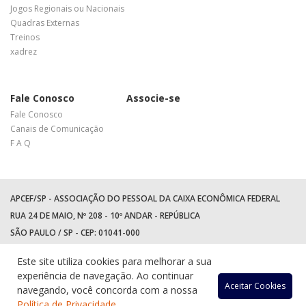
Jogos Regionais ou Nacionais
Quadras Externas
Treinos
xadrez
Fale Conosco
Associe-se
Fale Conosco
Canais de Comunicação
F A Q
APCEF/SP - ASSOCIAÇÃO DO PESSOAL DA CAIXA ECONÔMICA FEDERAL
RUA 24 DE MAIO, Nº 208 - 10º ANDAR - REPÚBLICA
SÃO PAULO / SP - CEP: 01041-000
TEL: +55 (11) 3017-8300
Este site utiliza cookies para melhorar a sua
WhatsApp:
(11) 94597-5758
experiência de navegação. Ao continuar
Acessar
Acessar
Acess
Ac
Aceitar Cookies
navegando, você concorda com a nossa
Política de Privacidade
.