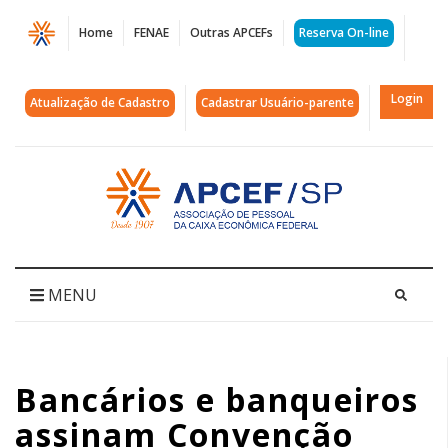
Página
Home
FENAE
Outras APCEFs
Reserva On-line
Bancários
e
Login
Atualização de Cadastro
Cadastrar Usuário-parente
banqueiros
assinam
Acessar
página
Convenção
inicial
Coletiva
Nacional
MENU
|
APCEF/SP
Bancários e banqueiros
assinam Convenção