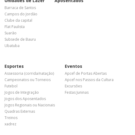
Unidades de Lazer
Aposentados
Barraca de Santos
Campos do Jordão
Clube da capital
Flat Paulista
Suarão
Subsede de Bauru
Ubatuba
Esportes
Eventos
Assessoria (corrida/natação)
Apcef de Portas Abertas
Campeonatos ou Torneios
Apcef nos Passos da Cultura
Futebol
Excursões
Jogos de Integração
Festas Juninas
Jogos dos Aposentados
Jogos Regionais ou Nacionais
Quadras Externas
Treinos
xadrez