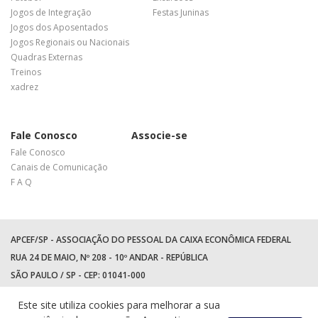
Jogos de Integração
Festas Juninas
Jogos dos Aposentados
Jogos Regionais ou Nacionais
Quadras Externas
Treinos
xadrez
Fale Conosco
Associe-se
Fale Conosco
Canais de Comunicação
F A Q
APCEF/SP - ASSOCIAÇÃO DO PESSOAL DA CAIXA ECONÔMICA FEDERAL
RUA 24 DE MAIO, Nº 208 - 10º ANDAR - REPÚBLICA
SÃO PAULO / SP - CEP: 01041-000
TEL: +55 (11) 3017-8300
Este site utiliza cookies para melhorar a sua
WhatsApp:
(11) 94597-5758