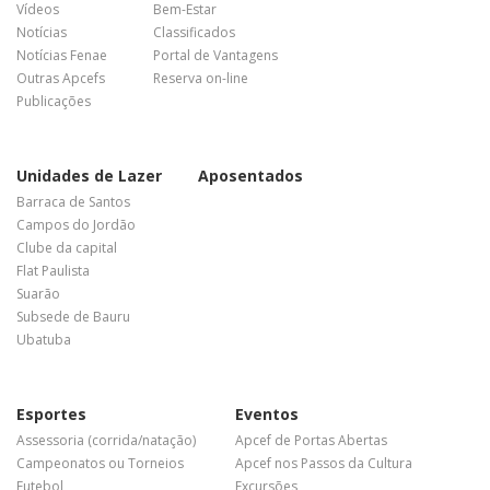
Vídeos
Bem-Estar
Notícias
Classificados
Notícias Fenae
Portal de Vantagens
Outras Apcefs
Reserva on-line
Publicações
Unidades de Lazer
Aposentados
Barraca de Santos
Campos do Jordão
Clube da capital
Flat Paulista
Suarão
Subsede de Bauru
Ubatuba
Esportes
Eventos
Assessoria (corrida/natação)
Apcef de Portas Abertas
Campeonatos ou Torneios
Apcef nos Passos da Cultura
Futebol
Excursões