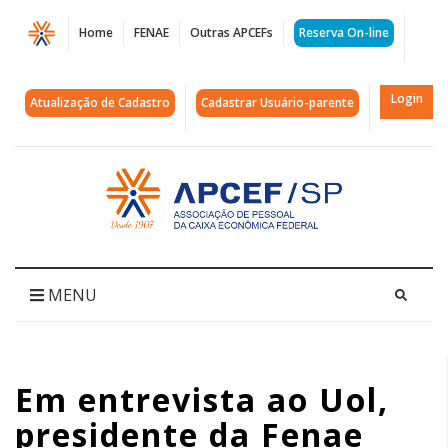
Página
Home
FENAE
Outras APCEFs
Reserva On-line
Em
entrevista
Login
Atualização de Cadastro
Cadastrar Usuário-parente
ao
Uol,
Acessar
página
presidente
inicial
da
Fenae
MENU
defende
apoio
Em entrevista ao Uol,
aos
presidente da Fenae
empregados