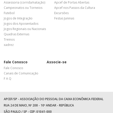
Assessoria (corrida/natação)
Apcef de Portas Abertas
Campeonatos ou Torneios
Apcef nos Passos da Cultura
Futebol
Excursões
Jogos de Integração
Festas Juninas
Jogos dos Aposentados
Jogos Regionais ou Nacionais
Quadras Externas
Treinos
xadrez
Fale Conosco
Associe-se
Fale Conosco
Canais de Comunicação
F A Q
APCEF/SP - ASSOCIAÇÃO DO PESSOAL DA CAIXA ECONÔMICA FEDERAL
RUA 24 DE MAIO, Nº 208 - 10º ANDAR - REPÚBLICA
SÃO PAULO / SP - CEP: 01041-000