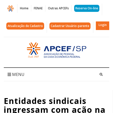
Página
Home
FENAE
Outras APCEFs
Reserva On-line
Entidades
sindicais
Login
Atualização de Cadastro
Cadastrar Usuário-parente
ingressam
com
Acessar
página
ação
inicial
na
Justiça
MENU
contra
a
Entidades sindicais
Caixa
ingressam com ação na
pelo