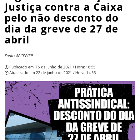
Justiça contra a Caixa
não
pelo não desconto do
desconto
dia da greve de 27 de
do
abril
dia
Fonte: APCEF/SP
da
Publicado em
15 de junho de 2021 / Hora: 18:55
greve
Atualizado em
22 de junho de 2021 / Hora: 14:53
de
27
de
abril
|