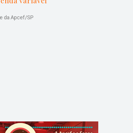
renda variável
be da Apcef/SP