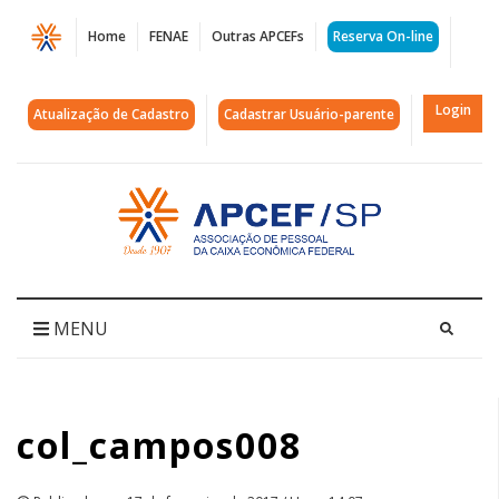
Página
Home
FENAE
Outras APCEFs
Reserva On-line
col_campos008
|
Login
Atualização de Cadastro
Cadastrar Usuário-parente
APCEF/SP
Acessar
página
inicial
MENU
col_campos008