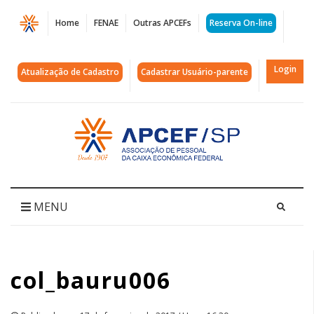
Página
Home
FENAE
Outras APCEFs
Reserva On-line
col_bauru006
|
Login
Atualização de Cadastro
Cadastrar Usuário-parente
APCEF/SP
Acessar
página
inicial
MENU
col_bauru006