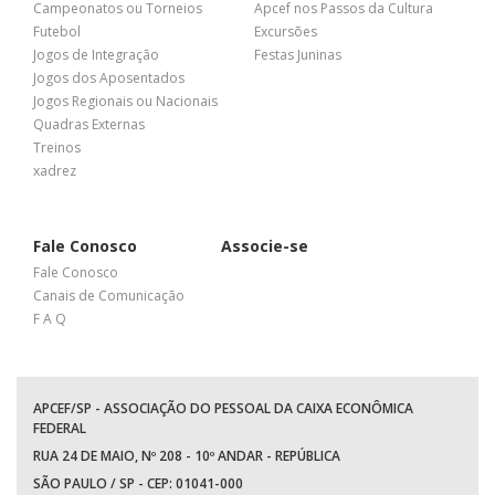
Campeonatos ou Torneios
Apcef nos Passos da Cultura
Futebol
Excursões
Jogos de Integração
Festas Juninas
Jogos dos Aposentados
Jogos Regionais ou Nacionais
Quadras Externas
Treinos
xadrez
Fale Conosco
Associe-se
Fale Conosco
Canais de Comunicação
F A Q
APCEF/SP - ASSOCIAÇÃO DO PESSOAL DA CAIXA ECONÔMICA
FEDERAL
RUA 24 DE MAIO, Nº 208 - 10º ANDAR - REPÚBLICA
SÃO PAULO / SP - CEP: 01041-000