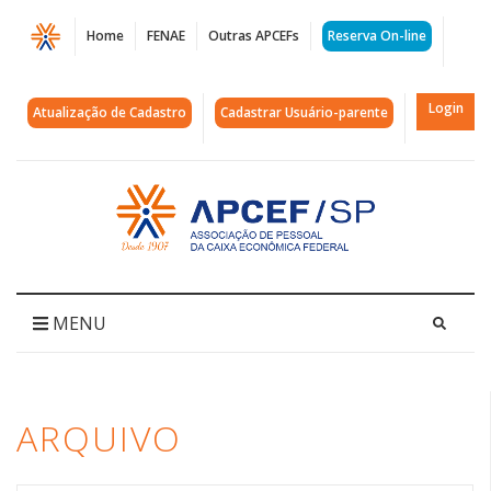
Página
Home
FENAE
Outras APCEFs
Reserva On-line
Arquivos
PL
Login
Atualização de Cadastro
Cadastrar Usuário-parente
5503
|
Acessar
página
APCEF/SP
inicial
MENU
ARQUIVO