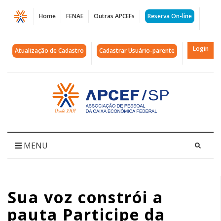
Página
Home
FENAE
Outras APCEFs
Reserva On-line
Sua
voz
Login
Atualização de Cadastro
Cadastrar Usuário-parente
constrói
a
Acessar
página
pauta
inicial
Participe
da
MENU
Consulta
Nacional
Sua voz constrói a
2026-
pauta Participe da
03