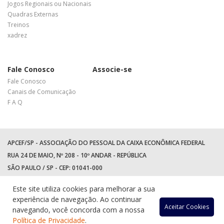
Jogos Regionais ou Nacionais
Quadras Externas
Treinos
xadrez
Fale Conosco
Associe-se
Fale Conosco
Canais de Comunicação
F A Q
APCEF/SP - ASSOCIAÇÃO DO PESSOAL DA CAIXA ECONÔMICA FEDERAL
RUA 24 DE MAIO, Nº 208 - 10º ANDAR - REPÚBLICA
SÃO PAULO / SP - CEP: 01041-000
TEL: +55 (11) 3017-8300
Este site utiliza cookies para melhorar a sua
WhatsApp:
(11) 94597-5758
experiência de navegação. Ao continuar
Acessar
Acessar
Acess
Ac
Aceitar Cookies
navegando, você concorda com a nossa
Política de Privacidade
.