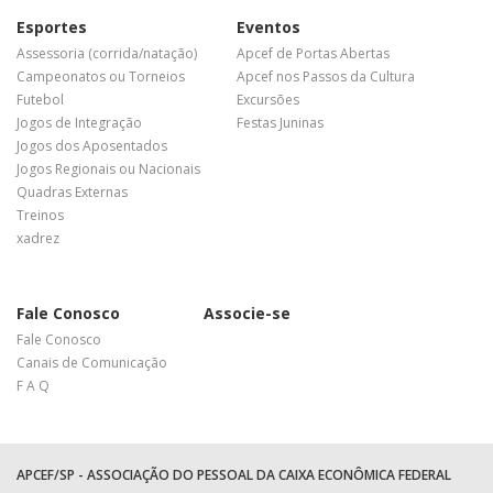
Esportes
Eventos
Assessoria (corrida/natação)
Apcef de Portas Abertas
Campeonatos ou Torneios
Apcef nos Passos da Cultura
Futebol
Excursões
Jogos de Integração
Festas Juninas
Jogos dos Aposentados
Jogos Regionais ou Nacionais
Quadras Externas
Treinos
xadrez
Fale Conosco
Associe-se
Fale Conosco
Canais de Comunicação
F A Q
APCEF/SP - ASSOCIAÇÃO DO PESSOAL DA CAIXA ECONÔMICA FEDERAL