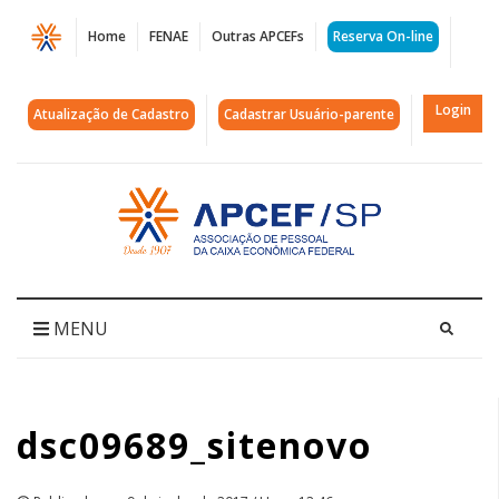
Página
Home
FENAE
Outras APCEFs
Reserva On-line
dsc09689_sitenovo
|
Login
Atualização de Cadastro
Cadastrar Usuário-parente
APCEF/SP
Acessar
página
inicial
MENU
dsc09689_sitenovo