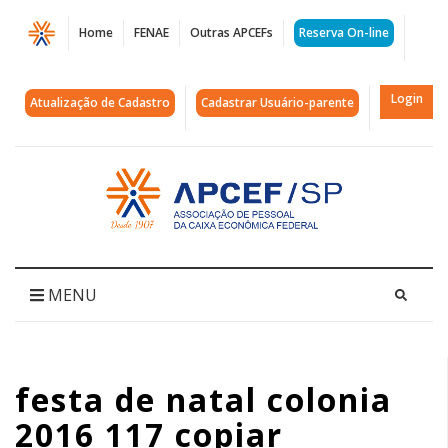
Página
Home
FENAE
Outras APCEFs
Reserva On-line
festa
de
Login
Atualização de Cadastro
Cadastrar Usuário-parente
natal
colonia
Acessar
página
2016
inicial
117
copiar
MENU
|
APCEF/SP
festa de natal colonia
2016 117 copiar