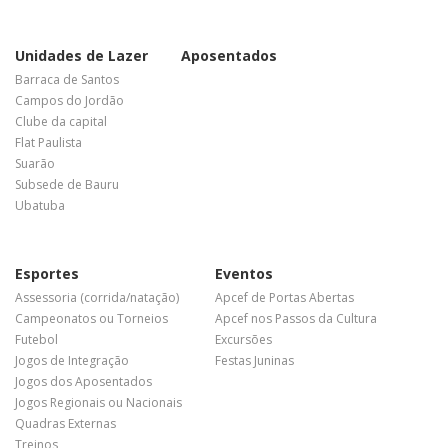
Unidades de Lazer
Aposentados
Barraca de Santos
Campos do Jordão
Clube da capital
Flat Paulista
Suarão
Subsede de Bauru
Ubatuba
Esportes
Eventos
Assessoria (corrida/natação)
Apcef de Portas Abertas
Campeonatos ou Torneios
Apcef nos Passos da Cultura
Futebol
Excursões
Jogos de Integração
Festas Juninas
Jogos dos Aposentados
Jogos Regionais ou Nacionais
Quadras Externas
Treinos