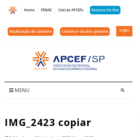
Página
Home
FENAE
Outras APCEFs
Reserva On-line
IMG_2423
copiar
Login
Atualização de Cadastro
Cadastrar Usuário-parente
|
APCEF/SP
Acessar
página
inicial
MENU
IMG_2423 copiar