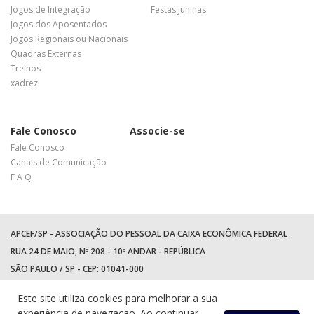
Jogos de Integração
Festas Juninas
Jogos dos Aposentados
Jogos Regionais ou Nacionais
Quadras Externas
Treinos
xadrez
Fale Conosco
Associe-se
Fale Conosco
Canais de Comunicação
F A Q
APCEF/SP - ASSOCIAÇÃO DO PESSOAL DA CAIXA ECONÔMICA FEDERAL
RUA 24 DE MAIO, Nº 208 - 10º ANDAR - REPÚBLICA
SÃO PAULO / SP - CEP: 01041-000
TEL: +55 (11) 3017-8300
Este site utiliza cookies para melhorar a sua
WhatsApp:
(11) 94597-5758
experiência de navegação. Ao continuar