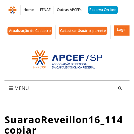
Página
Home
FENAE
Outras APCEFs
Reserva On-line
SuaraoReveillon16_114
copiar
Login
Atualização de Cadastro
Cadastrar Usuário-parente
|
APCEF/SP
Acessar
página
inicial
MENU
SuaraoReveillon16_114
copiar