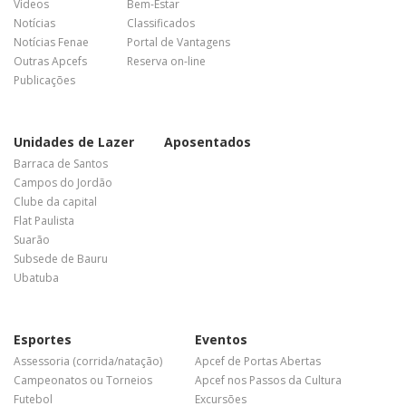
Vídeos
Bem-Estar
Notícias
Classificados
Notícias Fenae
Portal de Vantagens
Outras Apcefs
Reserva on-line
Publicações
Unidades de Lazer
Aposentados
Barraca de Santos
Campos do Jordão
Clube da capital
Flat Paulista
Suarão
Subsede de Bauru
Ubatuba
Esportes
Eventos
Assessoria (corrida/natação)
Apcef de Portas Abertas
Campeonatos ou Torneios
Apcef nos Passos da Cultura
Futebol
Excursões