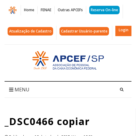
Página
Home
FENAE
Outras APCEFs
Reserva On-line
_DSC0466
copiar
Login
Atualização de Cadastro
Cadastrar Usuário-parente
|
APCEF/SP
Acessar
página
inicial
MENU
_DSC0466 copiar