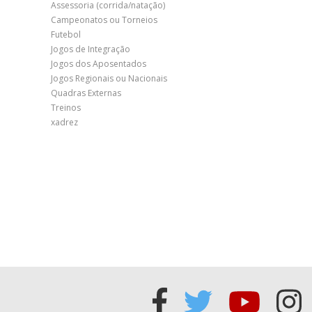
Assessoria (corrida/natação)
Campeonatos ou Torneios
Futebol
Jogos de Integração
Jogos dos Aposentados
Jogos Regionais ou Nacionais
Quadras Externas
Treinos
xadrez
Acessar
Acessar
Acess
Ac