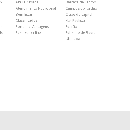
26
APCEF Cidadã
Barraca de Santos
Atendimento Nutricional
Campos do Jordão
Bem-Estar
Clube da capital
Classificados
Flat Paulista
nae
Portal de Vantagens
Suarão
fs
Reserva on-line
Subsede de Bauru
Ubatuba