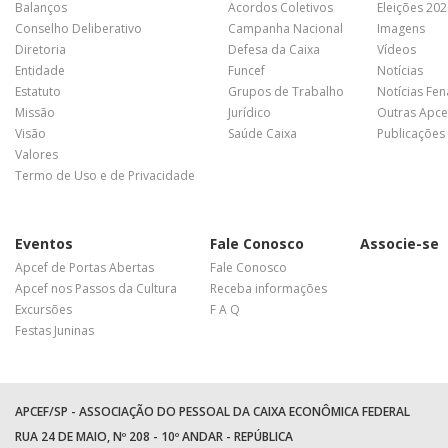
Balanços
Acordos Coletivos
Eleições 20
Conselho Deliberativo
Campanha Nacional
Imagens
Diretoria
Defesa da Caixa
Vídeos
Entidade
Funcef
Notícias
Estatuto
Grupos de Trabalho
Notícias Fe
Missão
Jurídico
Outras Apce
Visão
Saúde Caixa
Publicações
Valores
Termo de Uso e de Privacidade
Eventos
Fale Conosco
Associe-se
Apcef de Portas Abertas
Fale Conosco
Apcef nos Passos da Cultura
Receba informações
Excursões
F A Q
Festas Juninas
APCEF/SP - ASSOCIAÇÃO DO PESSOAL DA CAIXA ECONÔMICA FEDERAL
RUA 24 DE MAIO, Nº 208 - 10º ANDAR - REPÚBLICA