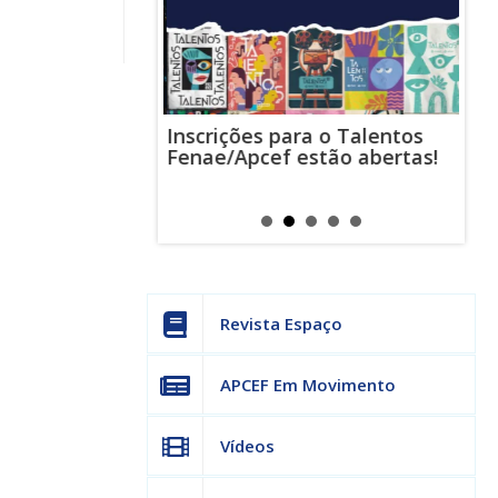
Inscrições para o Talentos
stas usam
Cha
Fenae/Apcef estão abertas!
-mail para
ind
s mensagens
man
os judiciais
can
Revista Espaço
APCEF Em Movimento
Vídeos