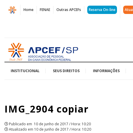
Página
Home
FENAE
Outras APCEFs
Reserva On-line
Atua
IMG_2904
copiar
|
Acessar
APCEF/SP
página
inicial
INSTITUCIONAL
SEUS DIREITOS
INFORMAÇÕES
IMG_2904 copiar
Publicado em
10 de junho de 2017 / Hora: 10:20
Atualizado em
10 de junho de 2017 / Hora: 10:20