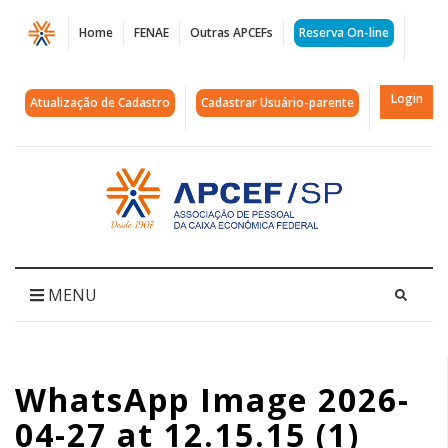
Página
Home
FENAE
Outras APCEFs
Reserva On-line
WhatsApp
Image
Login
Atualização de Cadastro
Cadastrar Usuário-parente
2026-
04-
Acessar
página
27
inicial
at
12.15.15
MENU
(1)
|
WhatsApp Image 2026-
APCEF/SP
04-27 at 12.15.15 (1)