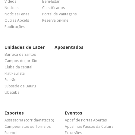
Vídeos
Bem-Estar
Notícias
Classificados
Notícias Fenae
Portal de Vantagens
Outras Apcefs
Reserva on-line
Publicações
Unidades de Lazer
Aposentados
Barraca de Santos
Campos do Jordão
Clube da capital
Flat Paulista
Suarão
Subsede de Bauru
Ubatuba
Esportes
Eventos
Assessoria (corrida/natação)
Apcef de Portas Abertas
Campeonatos ou Torneios
Apcef nos Passos da Cultura
Futebol
Excursões