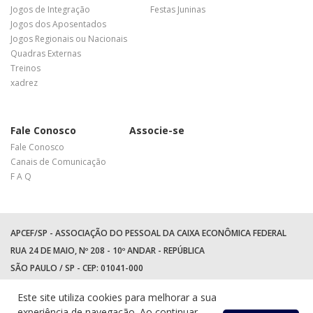
Jogos de Integração
Festas Juninas
Jogos dos Aposentados
Jogos Regionais ou Nacionais
Quadras Externas
Treinos
xadrez
Fale Conosco
Associe-se
Fale Conosco
Canais de Comunicação
F A Q
APCEF/SP - ASSOCIAÇÃO DO PESSOAL DA CAIXA ECONÔMICA FEDERAL
RUA 24 DE MAIO, Nº 208 - 10º ANDAR - REPÚBLICA
SÃO PAULO / SP - CEP: 01041-000
TEL: +55 (11) 3017-8300
Este site utiliza cookies para melhorar a sua
WhatsApp:
(11) 94597-5758
experiência de navegação. Ao continuar